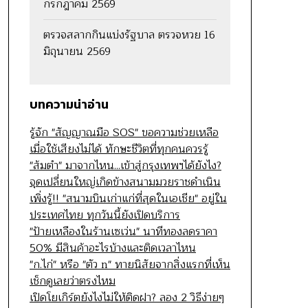
กรกฎาคม 2569
ตรวจสลากกินแบ่งรัฐบาล ตรวจหวย 16
มิถุนายน 2569
บทความน่าอ่าน
รู้จัก "สัญญาณมือ SOS" ขอความช่วยเหลือ
เมื่อใช้เสียงไม่ได้ ทักษะชีวิตที่ทุกคนควรรู้
"ส้มตำ" มาจากไหน...เข้าสู่กรุงเทพฯได้ยังไง?
จุดเปลี่ยนใหญ่เกิดข้างสนามมวยราชดำเนิน
เพิ่งรู้!! "สนามบินเก่าแก่ที่สุดในเอเชีย" อยู่ใน
ประเทศไทย ทุกวันนี้ยังเปิดบริการ
"ป้ายเหลืองในร้านเซเว่น" นาทีทองลดราคา
50% มีสินค้าอะไรบ้างและติดเวลาไหน
"ก.ไก่" หรือ "ตัว n" ทายนิสัยจากสิ่งแรกที่เห็น
เช็กดูเลยว่าตรงไหม
เปิดโยเกิร์ตยังไงไม่ให้ติดฝา? ลอง 2 วิธีง่ายๆ