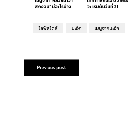
เมนูจาก “กล้วยน้ำว้า
เทศกาลกินเจ ปี 2568
สุกงอม” มีอะไรบ้าง
จะ เริ่มต้นวันที่ 21
ตุลาคม ถึง วันที่ 29
ตุลาคม รวม 9 วัน
ไลฟ์สไตล์
มะอึก
เมนูจากมะอึก
แนะแนว
Previous post
เรื่อง