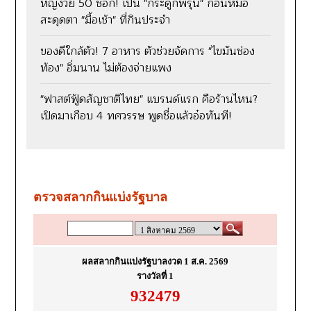
หญิงวัย 50 ช็อก! เป็น "กระดูกพรุน" ก่อนหมอ
สะดุดตา "มื้อเช้า" ที่กินประจำ
ของดีใกล้ตัว! 7 อาหาร ตัวช่วยจัดการ "ไขมันช่อง
ท้อง" อิ่มนาน ไม่ต้องจ่ายแพง
"ฟาสต์ฟู้ดสัญชาติไทย" แบรนด์แรก คือร้านไหน?
เปิดมาเกือบ 4 ทศวรรษ พูดชื่อแล้วอ๋อทันที!