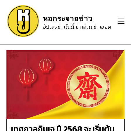
Skip
to
หอกระจายข่าว
content
อัปเดตข่าววันนี้ ข่าวด่วน ข่าวฮอต
เทศกาลกินเจ ปี 2568 จะ เริ่มต้น