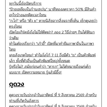
ทุกวันนี้ยังเปิดบริการ
"ป้ายเหลืองในร้านเซเว่น" นาทีทองลดราคา 50% มีสินค้า
อะไรบ้างและติดเวลาไหน
"ก.ไก่" หรือ "ตัว n" ทายนิสัยจากสิ่งแรกที่เห็น เช็กดูเลยว่า
ตรงไหม
เปิดโยเกิร์ตยังไงไม่ให้ติดฝา? ลอง 2 วิธีง่ายๆ กินได้ฟินก
ว่าเดิม
ทำไมต้องเรียกว่า "เก้าอี้" เปิดที่มาคำยืมภาษาจีนในภาษา
ไทย
เคยสังเกตไหม? ทำไมโลโก้ 7-11 ถึงมีตัว "n" เป็นตัวพิมพ์
เล็ก ทั้งที่ตัวอื่นเป็นตัวพิมพ์ใหญ่ทั้งหมด
รู้หรือไม่? สมัยก่อนคำว่า "ทารก" ไม่ได้หมายถึงแค่เด็ก
แบเบาะ เปิดความหมาย รู้แล้วมีอึ้ง!
ดูดวง
ดูดวงรายวันประจำวันอาทิตย์ ที่ 9 สิงหาคม 2569 สำหรับ
ท่านที่เกิดวันอังคาร
ดูดวงรายวันประจำวันอาทิตย์ ที่ 9 สิงหาคม 2569 สำหรับ