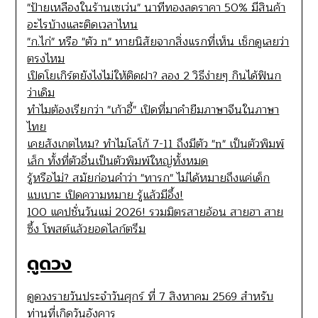
"ป้ายเหลืองในร้านเซเว่น" นาทีทองลดราคา 50% มีสินค้า
อะไรบ้างและติดเวลาไหน
"ก.ไก่" หรือ "ตัว n" ทายนิสัยจากสิ่งแรกที่เห็น เช็กดูเลยว่า
ตรงไหม
เปิดโยเกิร์ตยังไงไม่ให้ติดฝา? ลอง 2 วิธีง่ายๆ กินได้ฟินก
ว่าเดิม
ทำไมต้องเรียกว่า "เก้าอี้" เปิดที่มาคำยืมภาษาจีนในภาษา
ไทย
เคยสังเกตไหม? ทำไมโลโก้ 7-11 ถึงมีตัว "n" เป็นตัวพิมพ์
เล็ก ทั้งที่ตัวอื่นเป็นตัวพิมพ์ใหญ่ทั้งหมด
รู้หรือไม่? สมัยก่อนคำว่า "ทารก" ไม่ได้หมายถึงแค่เด็ก
แบเบาะ เปิดความหมาย รู้แล้วมีอึ้ง!
100 แคปชั่นวันแม่ 2026! รวมมิตรสายอ้อน สายฮา สาย
ซึ้ง โพสต์แล้วยอดไลก์ตรึม
ดูดวง
ดูดวงรายวันประจำวันศุกร์ ที่ 7 สิงหาคม 2569 สำหรับ
ท่านที่เกิดวันอังคาร