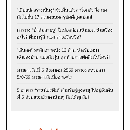
"เมียแปลงร่างเป็นงู" ผัวเห็นแล้วตกใจกลัว วิ่งกวด
กันไปชั้น 17 ตร.เผยบทสรุปคดีสุดแปลก!
การวาง "น้ำส้มสายชู" ในห้องก่อนเข้านอน ช่วยเรื่อง
อะไร? ตื่นมารู้สึกแตกต่างจริงหรือ?
"เงินสด" ทะลักจากผนัง 13 ล้าน ช่างรับเหมา-
เจ้าของบ้าน แย่งกันวุ่น สุดท้ายศาลตัดสินให้ใคร?!
หวยลาววันนี้ 6 สิงหาคม 2569 ตรวจผลหวยลาว
5/8/69 หวยลาววันนี้ออกอะไร
5 อาหาร "ราชาโปรตีน" สำหรับผู้สูงอายุ ไข่อยู่อันดับ
ที่ 5 ส่วนแชมป์ราคาบ้านๆ กินได้ทุกวัย!