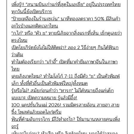
เพิ่งรู้!! "สนามบินเก่าแก่ที่สุดในเอเชีย" อยู่ในประเทศไทย
ทุกวันนี้ยังเปิดบริการ
"ป้ายเหลืองในร้านเซเว่น" นาทีทองลดราคา 50% มีสินค้า
อะไรบ้างและติดเวลาไหน
"ก.ไก่" หรือ "ตัว n" ทายนิสัยจากสิ่งแรกที่เห็น เช็กดูเลยว่า
ตรงไหม
เปิดโยเกิร์ตยังไงไม่ให้ติดฝา? ลอง 2 วิธีง่ายๆ กินได้ฟินก
ว่าเดิม
ทำไมต้องเรียกว่า "เก้าอี้" เปิดที่มาคำยืมภาษาจีนในภาษา
ไทย
เคยสังเกตไหม? ทำไมโลโก้ 7-11 ถึงมีตัว "n" เป็นตัวพิมพ์
เล็ก ทั้งที่ตัวอื่นเป็นตัวพิมพ์ใหญ่ทั้งหมด
รู้หรือไม่? สมัยก่อนคำว่า "ทารก" ไม่ได้หมายถึงแค่เด็ก
แบเบาะ เปิดความหมาย รู้แล้วมีอึ้ง!
100 แคปชั่นวันแม่ 2026! รวมมิตรสายอ้อน สายฮา สาย
ซึ้ง โพสต์แล้วยอดไลก์ตรึม
ฟันที่ด้ามจับกรรไกร มีไว้ทำอะไร? ใช้มานานหลายคนเพิ่ง
จะรู้
เห็นอะไรก่อน? หัวเสือ หรือ ลิงห้อยโหน บอกได้ว่าสมอง