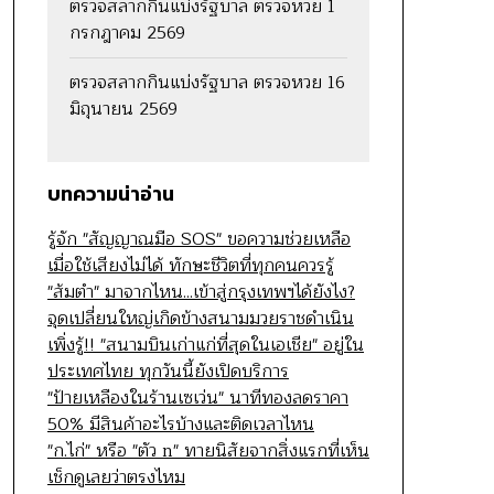
ตรวจสลากกินแบ่งรัฐบาล ตรวจหวย 1
กรกฎาคม 2569
ตรวจสลากกินแบ่งรัฐบาล ตรวจหวย 16
มิถุนายน 2569
บทความน่าอ่าน
รู้จัก "สัญญาณมือ SOS" ขอความช่วยเหลือ
เมื่อใช้เสียงไม่ได้ ทักษะชีวิตที่ทุกคนควรรู้
"ส้มตำ" มาจากไหน...เข้าสู่กรุงเทพฯได้ยังไง?
จุดเปลี่ยนใหญ่เกิดข้างสนามมวยราชดำเนิน
เพิ่งรู้!! "สนามบินเก่าแก่ที่สุดในเอเชีย" อยู่ใน
ประเทศไทย ทุกวันนี้ยังเปิดบริการ
"ป้ายเหลืองในร้านเซเว่น" นาทีทองลดราคา
50% มีสินค้าอะไรบ้างและติดเวลาไหน
"ก.ไก่" หรือ "ตัว n" ทายนิสัยจากสิ่งแรกที่เห็น
เช็กดูเลยว่าตรงไหม