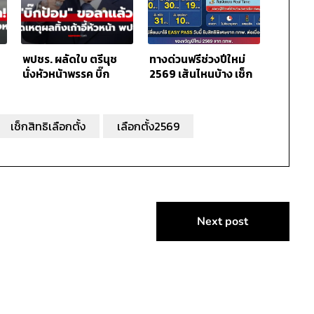
พปชร. ผลัดใบ ตรีนุช
ทางด่วนฟรีช่วงปีใหม่
นั่งหัวหน้าพรรค บิ๊ก
2569 เส้นไหนบ้าง เช็ก
ป้อมถอยบทบาทกุนซือ
ที่นี่
เช็กสิทธิเลือกตั้ง
เลือกตั้ง2569
Next post