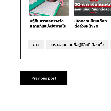
ปฏิทินการออกรางวัล
เปิดลงทะเบียนเลือก
สลากกินแบ่งรัฐบาลใน
ตั้งล่วงหน้า 20
ปี 2569
ธันวาคม 2568 ถึง 5
มกราคม 2569
ข่าว
ตรวจสอบรายชื่อผู้มีสิทธิเลือกตั้ง
แนะแนว
Previous post
เรื่อง