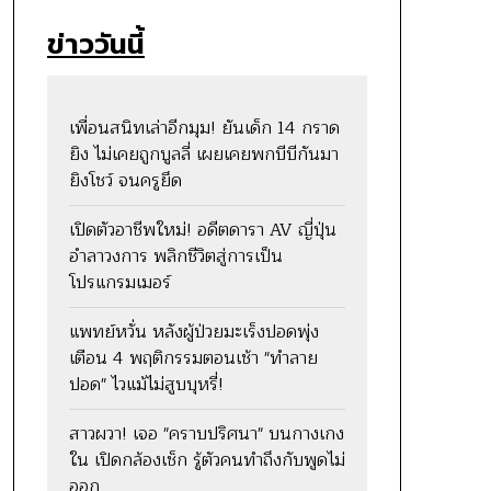
ข่าววันนี้
เพื่อนสนิทเล่าอีกมุม! ยันเด็ก 14 กราด
ยิง ไม่เคยถูกบูลลี่ เผยเคยพกบีบีกันมา
ยิงโชว์ จนครูยึด
เปิดตัวอาชีพใหม่! อดีตดารา AV ญี่ปุ่น
อำลาวงการ พลิกชีวิตสู่การเป็น
โปรแกรมเมอร์
แพทย์หวั่น หลังผู้ป่วยมะเร็งปอดพุ่ง
เตือน 4 พฤติกรรมตอนเช้า "ทำลาย
ปอด" ไวแม้ไม่สูบบุหรี่!
สาวผวา! เจอ "คราบปริศนา" บนกางเกง
ใน เปิดกล้องเช็ก รู้ตัวคนทำถึงกับพูดไม่
ออก