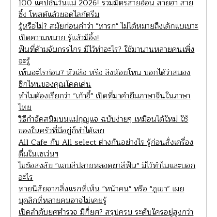
100 แคปชั่นวันแม่ 2026! รวมมิตรสายอ้อน สายฮา สาย
ซึ้ง โพสต์แล้วยอดไลก์ตรึม
รู้หรือไม่? สมัยก่อนคำว่า "ทารก" ไม่ได้หมายถึงเด็กแบเบาะ
เปิดความหมาย รู้แล้วมีอึ้ง!
ฟันที่ด้ามจับกรรไกร มีไว้ทำอะไร? ใช้มานานหลายคนเพิ่ง
จะรู้
เห็นอะไรก่อน? หัวเสือ หรือ ลิงห้อยโหน บอกได้ว่าสมอง
ซีกไหนของคุณโดดเด่น
ทำไมต้องเรียกว่า "เก้าอี้" เปิดที่มาคำยืมภาษาจีนในภาษา
ไทย
วิธีกำจัดสนิมบนแม่กุญแจ ฉบับง่ายๆ เหมือนได้ใหม่ ใช้
ของในครัวที่มีอยู่ก็ทำได้เลย
All Cafe กับ All select ต่างกันอย่างไร รู้ก่อนสั่งเครื่อง
ดื่มในเซเว่นฯ
ไขข้อสงสัย "แถบสีปลายหลอดยาสีฟัน" มีไว้ทำไมและบอก
อะไร
ทายนิสัยจากสิ่งแรกที่เห็น "หน้าคน" หรือ "ภูเขา" เผย
บุคลิกที่หลายคนอาจไม่เคยรู้
เปิดลำดับยศตำรวจ มีกี่ยศ? สรุปครบ ระดับใครอยู่สูงกว่า