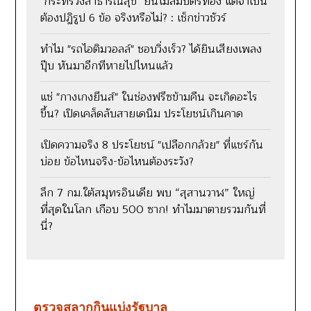
"กระทรวงสาธารณสุข" ยันไม่ล้มบัตรทอง แต่จำเป็น
ต้องปฏิรูป 6 ข้อ จริงหรือไม่? : เช็กข่าวชัวร์
ทำไม "รถไอติมวอลล์" ชอบวิ่งเร็ว? ได้ยินเสียงเพลง
ปุ๊บ หันมาอีกทีหายไปไหนแล้ว
แช่ "กางเกงยีนส์" ในช่องฟรีซข้ามคืน จะเกิดอะไร
ขึ้น? เปิดเคล็ดลับสายเดนิม ประโยชน์เกินคาด
เปิดความจริง 8 ประโยชน์ "เปลือกกล้วย" ที่แชร์กัน
บ่อย ข้อไหนจริง-ข้อไหนต้องระวัง?
ลึก 7 กม.ใต้สมุทรอินเดีย พบ “สุสานวาฬ” ใหญ่
ที่สุดในโลก เกือบ 500 ซาก! ทำไมมาตายรวมกันที่
นี่?