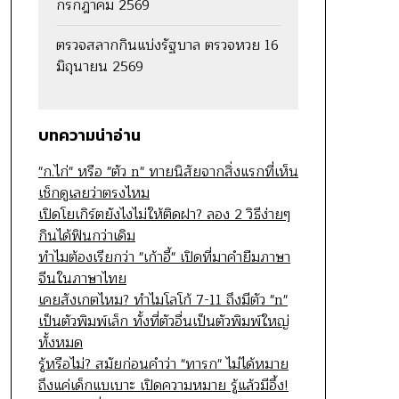
กรกฎาคม 2569
ตรวจสลากกินแบ่งรัฐบาล ตรวจหวย 16
มิถุนายน 2569
บทความน่าอ่าน
"ก.ไก่" หรือ "ตัว n" ทายนิสัยจากสิ่งแรกที่เห็น
เช็กดูเลยว่าตรงไหม
เปิดโยเกิร์ตยังไงไม่ให้ติดฝา? ลอง 2 วิธีง่ายๆ
กินได้ฟินกว่าเดิม
ทำไมต้องเรียกว่า "เก้าอี้" เปิดที่มาคำยืมภาษา
จีนในภาษาไทย
เคยสังเกตไหม? ทำไมโลโก้ 7-11 ถึงมีตัว "n"
เป็นตัวพิมพ์เล็ก ทั้งที่ตัวอื่นเป็นตัวพิมพ์ใหญ่
ทั้งหมด
รู้หรือไม่? สมัยก่อนคำว่า "ทารก" ไม่ได้หมาย
ถึงแค่เด็กแบเบาะ เปิดความหมาย รู้แล้วมีอึ้ง!