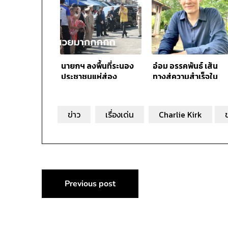
นายกฯ ลงพื้นที่ระนอง
อ๋อม อรรคพันธ์ เส้น
ประชาชนแห่ส่อง
ทางสู่ความสำเร็จใน
ทะเบียนรถ หวังลุ้นโชค
วงการบันเทิง
งวด 1/2/67
ข่าว
เรื่องเด่น
Charlie Kirk
แนะแนว
Previous post
เรื่อง