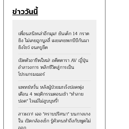
ข่าววันนี้
เพื่อนสนิทเล่าอีกมุม! ยันเด็ก 14 กราด
ยิง ไม่เคยถูกบูลลี่ เผยเคยพกบีบีกันมา
ยิงโชว์ จนครูยึด
เปิดตัวอาชีพใหม่! อดีตดารา AV ญี่ปุ่น
อำลาวงการ พลิกชีวิตสู่การเป็น
โปรแกรมเมอร์
แพทย์หวั่น หลังผู้ป่วยมะเร็งปอดพุ่ง
เตือน 4 พฤติกรรมตอนเช้า "ทำลาย
ปอด" ไวแม้ไม่สูบบุหรี่!
สาวผวา! เจอ "คราบปริศนา" บนกางเกง
ใน เปิดกล้องเช็ก รู้ตัวคนทำถึงกับพูดไม่
ออก