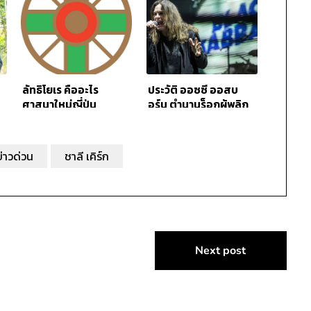
ลัทธิโยเร คืออะไร
ประวัติ ออซซี ออสบ
ศาสนาใหม่ญี่ปุ่น
อร์น ตำนานร็อกผู้พลิก
โฉมวงการดนตรีเฮฟวี
เมทัล
ข่าวด่วน
ชาลี เคิร์ก
Next post