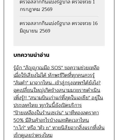
ตรวจสลากกินแบ่งรัฐบาล ตรวจหวย 1
กรกฎาคม 2569
ตรวจสลากกินแบ่งรัฐบาล ตรวจหวย 16
มิถุนายน 2569
บทความน่าอ่าน
รู้จัก "สัญญาณมือ SOS" ขอความช่วยเหลือ
เมื่อใช้เสียงไม่ได้ ทักษะชีวิตที่ทุกคนควรรู้
"ส้มตำ" มาจากไหน...เข้าสู่กรุงเทพฯได้ยังไง?
จุดเปลี่ยนใหญ่เกิดข้างสนามมวยราชดำเนิน
เพิ่งรู้!! "สนามบินเก่าแก่ที่สุดในเอเชีย" อยู่ใน
ประเทศไทย ทุกวันนี้ยังเปิดบริการ
"ป้ายเหลืองในร้านเซเว่น" นาทีทองลดราคา
50% มีสินค้าอะไรบ้างและติดเวลาไหน
"ก.ไก่" หรือ "ตัว n" ทายนิสัยจากสิ่งแรกที่เห็น
เช็กดูเลยว่าตรงไหม