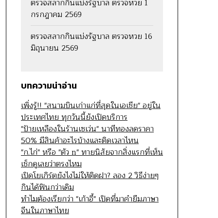
ตรวจสลากกินแบ่งรัฐบาล ตรวจหวย 1
กรกฎาคม 2569
ตรวจสลากกินแบ่งรัฐบาล ตรวจหวย 16
มิถุนายน 2569
บทความน่าอ่าน
เพิ่งรู้!! "สนามบินเก่าแก่ที่สุดในเอเชีย" อยู่ใน
ประเทศไทย ทุกวันนี้ยังเปิดบริการ
"ป้ายเหลืองในร้านเซเว่น" นาทีทองลดราคา
50% มีสินค้าอะไรบ้างและติดเวลาไหน
"ก.ไก่" หรือ "ตัว n" ทายนิสัยจากสิ่งแรกที่เห็น
เช็กดูเลยว่าตรงไหม
เปิดโยเกิร์ตยังไงไม่ให้ติดฝา? ลอง 2 วิธีง่ายๆ
กินได้ฟินกว่าเดิม
ทำไมต้องเรียกว่า "เก้าอี้" เปิดที่มาคำยืมภาษา
จีนในภาษาไทย