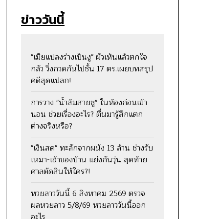
ข่าววันนี้
"เมียแปลงร่างเป็นงู" ผัวเห็นแล้วตกใจ
กลัว วิ่งกวดกันไปชั้น 17 ตร.เผยบทสรุป
คดีสุดแปลก!
การวาง "น้ำส้มสายชู" ในห้องก่อนเข้า
นอน ช่วยเรื่องอะไร? ตื่นมารู้สึกแตก
ต่างจริงหรือ?
"เงินสด" ทะลักจากผนัง 13 ล้าน ช่างรับ
เหมา-เจ้าของบ้าน แย่งกันวุ่น สุดท้าย
ศาลตัดสินให้ใคร?!
หวยลาววันนี้ 6 สิงหาคม 2569 ตรวจ
ผลหวยลาว 5/8/69 หวยลาววันนี้ออก
อะไร