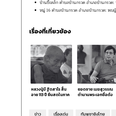
บ้านขี้เหล็ก ตำบลบ้านกรวด อำเภอบ้านกรวด: 
หมู่ 16 ตำบลบ้านกรวด อำเภอบ้านกรวด: พบผู้
เรื่องที่เกี่ยวข้อง
หลวงปู่มี ฐิตสาโร สิ้น
ยอดชาย เมฆสุวรรณ
อายุ 113 ปี ยืนสุดในภาค
ตำนานพระเอกชื่อดัง
อีสาน
จากไปอย่างสงบด้วย
วัย 82 ปี
ข่าว
เรื่องเด่น
กัมพูชายิงไทย