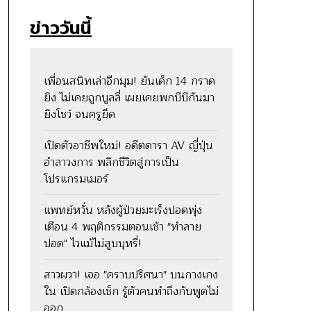
ข่าววันนี้
เพื่อนสนิทเล่าอีกมุม! ยันเด็ก 14 กราด
ยิง ไม่เคยถูกบูลลี่ เผยเคยพกบีบีกันมา
ยิงโชว์ จนครูยึด
เปิดตัวอาชีพใหม่! อดีตดารา AV ญี่ปุ่น
อำลาวงการ พลิกชีวิตสู่การเป็น
โปรแกรมเมอร์
แพทย์หวั่น หลังผู้ป่วยมะเร็งปอดพุ่ง
เตือน 4 พฤติกรรมตอนเช้า "ทำลาย
ปอด" ไวแม้ไม่สูบบุหรี่!
สาวผวา! เจอ "คราบปริศนา" บนกางเกง
ใน เปิดกล้องเช็ก รู้ตัวคนทำถึงกับพูดไม่
ออก