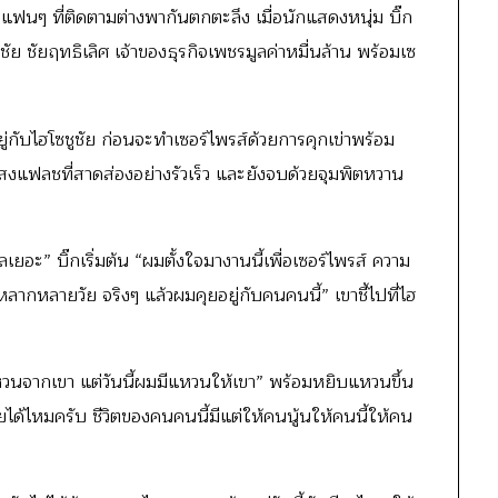
ะแฟนๆ ที่ติดตามต่างพากันตกตะลึง เมื่อนักแสดงหนุ่ม บิ๊ก
ัย ชัยฤทธิเลิศ เจ้าของธุรกิจเพชรมูลค่าหมื่นล้าน พร้อมเซ
่กับไฮโซชูชัย ก่อนจะทำเซอร์ไพรส์ด้วยการคุกเข่าพร้อม
แฟลชที่สาดส่องอย่างรัวเร็ว และยังจบด้วยจุมพิตหวาน
ลเยอะ” บิ๊กเริ่มต้น “ผมตั้งใจมางานนี้เพื่อเซอร์ไพรส์ ความ
ลายวัย จริงๆ แล้วผมคุยอยู่กับคนคนนี้” เขาชี้ไปที่ไฮ
งแหวนจากเขา แต่วันนี้ผมมีแหวนให้เขา” พร้อมหยิบแหวนขึ้น
ได้ไหมครับ ชีวิตของคนคนนี้มีแต่ให้คนนู้นให้คนนี้ให้คน