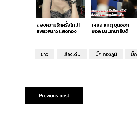
ส่องความรักครั้งใหม่!
เผยสาเหตุ ยุนซอก
แพรวพราว แสงทอง
ยอล ประธานาธิบดี
ถูกขอแต่งงานกับ
เกาหลีใต้ ต้องประกาศ
พระเอกลิเก
กฎอัยการศึก
ข่าว
เรื่องเด่น
บิ๊ก ทองภูมิ
บิ๊
แนะแนว
Previous post
เรื่อง