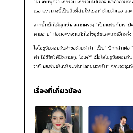
“ผมเคยพูดว่า เธอรวย เธอรวยไปเถอะ แต่ถ้าถามฉัน ฉ
เธอ แหวนวงนี้เป็นสิ่งที่ฉันให้เธอทำด้วยตัวเธอ และ
จากนั้นบิ๊กได้คุกเข่าลงถามตรงๆ “เป็นแฟนกับเราป่
หายอาย” ก่อนจะหอมแก้มไฮโซชูชัยและถามอีกครั้ง
ไฮโซชูชัยตอบรับคำขอด้วยคำว่า “เป็น” บิ๊กกล่าวต่อ 
ทำ ใช้ชีวิตให้มีความสุข โอเค?” เมื่อไฮโซชูชัยตอบ
ว่าเป็นแฟนจริงหรือแฟนปลอมนะครับ” ก่อนจะจุมพิตท
เรื่องที่เกี่ยวข้อง