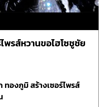
อร์ไพรส์หวานขอไฮโซชูชัย
๊ก ทองภูมิ
สร้างเซอร์ไพรส์
น