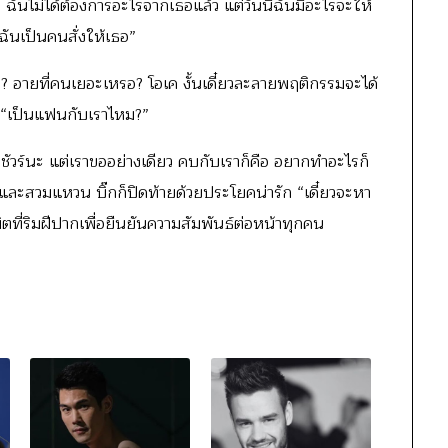
ันไม่ได้ต้องการอะไรจากเธอแล้ว แต่วันนี้ฉันมีอะไรจะให้
ฉันเป็นคนสั่งให้เธอ”
ะ? อายที่คนเยอะเหรอ? โอเค งั้นเดี๋ยวละลายพฤติกรรมจะได้
 “เป็นแฟนกับเราไหม?”
“ชัวร์นะ แต่เราขออย่างเดียว คบกับเราก็คือ อยากทำอะไรก็
รับและสวมแหวน บิ๊กก็ปิดท้ายด้วยประโยคน่ารัก “เดี๋ยวจะหา
ี่ริมฝีปากเพื่อยืนยันความสัมพันธ์ต่อหน้าทุกคน