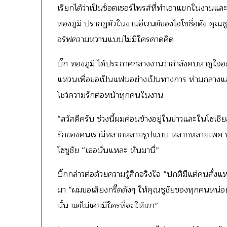
เรียกได้ว่าเป็นช็อตเซอร์ไพรส์ที่ทำเอาแขกในงานแล
ทองภูมิ ปรากฏตัวในงานอีเวนต์ของไฮโซชื่อดัง คุณชูช
อร์ฟความหวานแบบไม่มีใครคาดคิด
บิ๊ก ทองภูมิ ได้ประกาศกลางงานว่ากำลังคบหาดูใจอยู
แหวนเพื่อขอเป็นแฟนอย่างเป็นทางการ ท่ามกลางแสง
โชว์ความรักต่อหน้าทุกคนในงาน
“สวัสดีครับ ช่วงนี้ผมค่อนข้างอยู่ในข่าวและในโซเชีย
รักของคนเรามีหลากหลายรูปแบบ หลากหลายเพศ หลากห
โซชูชัย “เธอนั่นแหละ หันมานี่”
บิ๊กกล่าวต่อด้วยความรู้สึกจริงใจ “ปกติมีแต่คนสั่
มา “ผมขอเสียงกรี๊ดดังๆ ให้คุณชูชัยของทุกคนหน่อย
นั้น แต่ไม่เคยมีใครที่จะให้เขา”