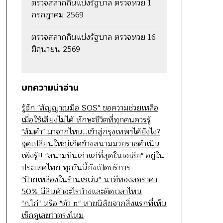
ตรวจสลากกินแบ่งรัฐบาล ตรวจหวย 1
กรกฎาคม 2569
ตรวจสลากกินแบ่งรัฐบาล ตรวจหวย 16
มิถุนายน 2569
บทความน่าอ่าน
รู้จัก "สัญญาณมือ SOS" ขอความช่วยเหลือ
เมื่อใช้เสียงไม่ได้ ทักษะชีวิตที่ทุกคนควรรู้
"ส้มตำ" มาจากไหน...เข้าสู่กรุงเทพฯได้ยังไง?
จุดเปลี่ยนใหญ่เกิดข้างสนามมวยราชดำเนิน
เพิ่งรู้!! "สนามบินเก่าแก่ที่สุดในเอเชีย" อยู่ใน
ประเทศไทย ทุกวันนี้ยังเปิดบริการ
"ป้ายเหลืองในร้านเซเว่น" นาทีทองลดราคา
50% มีสินค้าอะไรบ้างและติดเวลาไหน
"ก.ไก่" หรือ "ตัว n" ทายนิสัยจากสิ่งแรกที่เห็น
เช็กดูเลยว่าตรงไหม