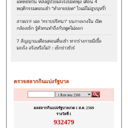
แพทย์หวั่น หลังผู้ป่วยมะเร็งปอดพุ่ง เตือน 4
พฤติกรรมตอนเช้า "ทำลายปอด" ไวแม้ไม่สูบบุหรี่!
สาวผวา! เจอ "คราบปริศนา" บนกางเกงใน เปิด
กล้องเช็ก รู้ตัวคนทำถึงกับพูดไม่ออก
7 สัญญาณเตือนตอนตื่นเช้า หากร่างกายมีเชื้อ
มะเร็ง จริงหรือไม่? : เช็กข่าวชัวร์