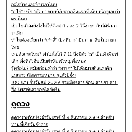
อะไรบ้างและติดเวลาไหน
"ก.ไก่" หรือ "ตัว n" ทายนิสัยจากสิ่งแรกที่เห็น เช็กดูเลยว่า
ตรงไหม
เปิดโยเกิร์ตยังไงไม่ให้ติดฝา? ลอง 2 วิธีง่ายๆ กินได้ฟินก
ว่าเดิม
ทำไมต้องเรียกว่า "เก้าอี้" เปิดที่มาคำยืมภาษาจีนในภาษา
ไทย
เคยสังเกตไหม? ทำไมโลโก้ 7-11 ถึงมีตัว "n" เป็นตัวพิมพ์
เล็ก ทั้งที่ตัวอื่นเป็นตัวพิมพ์ใหญ่ทั้งหมด
รู้หรือไม่? สมัยก่อนคำว่า "ทารก" ไม่ได้หมายถึงแค่เด็ก
แบเบาะ เปิดความหมาย รู้แล้วมีอึ้ง!
100 แคปชั่นวันแม่ 2026! รวมมิตรสายอ้อน สายฮา สาย
ซึ้ง โพสต์แล้วยอดไลก์ตรึม
ดูดวง
ดูดวงรายวันประจำวันเสาร์ ที่ 8 สิงหาคม 2569 สำหรับ
ท่านที่เกิดวันอังคาร
ดูดวงรายวันประจำวันเสาร์ ที่ 8 สิงหาคม 2569 สำหรับ