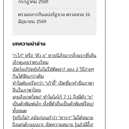
กรกฎาคม 2569
ตรวจสลากกินแบ่งรัฐบาล ตรวจหวย 16
มิถุนายน 2569
บทความน่าอ่าน
"ก.ไก่" หรือ "ตัว n" ทายนิสัยจากสิ่งแรกที่เห็น
เช็กดูเลยว่าตรงไหม
เปิดโยเกิร์ตยังไงไม่ให้ติดฝา? ลอง 2 วิธีง่ายๆ
กินได้ฟินกว่าเดิม
ทำไมต้องเรียกว่า "เก้าอี้" เปิดที่มาคำยืมภาษา
จีนในภาษาไทย
เคยสังเกตไหม? ทำไมโลโก้ 7-11 ถึงมีตัว "n"
เป็นตัวพิมพ์เล็ก ทั้งที่ตัวอื่นเป็นตัวพิมพ์ใหญ่
ทั้งหมด
รู้หรือไม่? สมัยก่อนคำว่า "ทารก" ไม่ได้หมาย
ถึงแค่เด็กแบเบาะ เปิดความหมาย รู้แล้วมีอึ้ง!