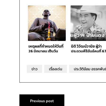
เหตุผลที่กำหนดให้วันที่
นิติ วิวัฒน์วานิช ผู้ว่า
26 มิถุนายน เป็นวัน
ประจวบคีรีขันธ์คนที่ 6
สุนทรภู่
เสียชีวิต
ข่าว
เรื่องเด่น
ประวัติอ๋อม อรรคพันธ
แนะแนว
Previous post