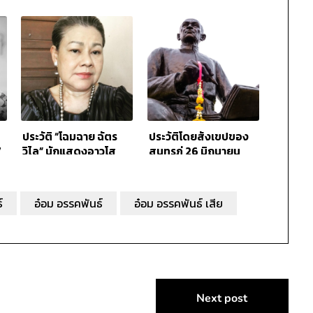
ประวัติ “โฉมฉาย ฉัตร
ประวัติโดยสังเขปของ
7
วิไล” นักแสดงอาวุโส
สุนทรภู่ 26 มิถุนายน
ของทุกปี
์
อ๋อม อรรคพันธ์
อ๋อม อรรคพันธ์ เสีย
Next post