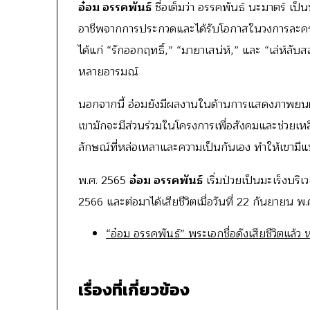
อ๋อม อรรคพันธ์
ชื่อเต็มว่า อรรคพันธ์ นะมาตร์ เป็น
อาชีพจากการประกวดและได้รับโอกาสในวงการละครเมื
ได้แก่ “รักออกฤทธิ์,” “มายาเสน่ห์,” และ “เล่ห์ลับ
หลายอารมณ์
นอกจากนี้ อ๋อมยังมีผลงานในด้านการแสดงภาพยนตร
เขามักจะมีส่วนร่วมในโครงการเพื่อสังคมและช่วยเหลือ
ลักษณ์ที่หล่อเหลาและความเป็นกันเอง ทำให้เขา
พ.ศ. 2565
อ๋อม อรรคพันธ์
เริ่มป่วยเป็นมะเร็งบริเ
2566 และต่อมาได้เสียชีวิตเมื่อวันที่ 22 กันยายน พ
“อ๋อม อรรคพันธ์” พระเอกชื่อดังเสียชีวิตแล้ว 
เรื่องที่เกี่ยวข้อง