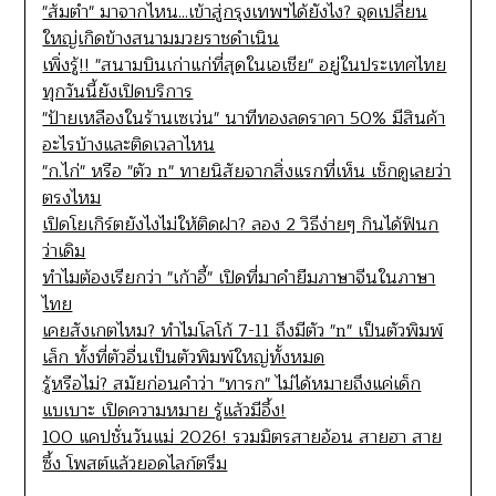
"ส้มตำ" มาจากไหน...เข้าสู่กรุงเทพฯได้ยังไง? จุดเปลี่ยน
ใหญ่เกิดข้างสนามมวยราชดำเนิน
เพิ่งรู้!! "สนามบินเก่าแก่ที่สุดในเอเชีย" อยู่ในประเทศไทย
ทุกวันนี้ยังเปิดบริการ
"ป้ายเหลืองในร้านเซเว่น" นาทีทองลดราคา 50% มีสินค้า
อะไรบ้างและติดเวลาไหน
"ก.ไก่" หรือ "ตัว n" ทายนิสัยจากสิ่งแรกที่เห็น เช็กดูเลยว่า
ตรงไหม
เปิดโยเกิร์ตยังไงไม่ให้ติดฝา? ลอง 2 วิธีง่ายๆ กินได้ฟินก
ว่าเดิม
ทำไมต้องเรียกว่า "เก้าอี้" เปิดที่มาคำยืมภาษาจีนในภาษา
ไทย
เคยสังเกตไหม? ทำไมโลโก้ 7-11 ถึงมีตัว "n" เป็นตัวพิมพ์
เล็ก ทั้งที่ตัวอื่นเป็นตัวพิมพ์ใหญ่ทั้งหมด
รู้หรือไม่? สมัยก่อนคำว่า "ทารก" ไม่ได้หมายถึงแค่เด็ก
แบเบาะ เปิดความหมาย รู้แล้วมีอึ้ง!
100 แคปชั่นวันแม่ 2026! รวมมิตรสายอ้อน สายฮา สาย
ซึ้ง โพสต์แล้วยอดไลก์ตรึม