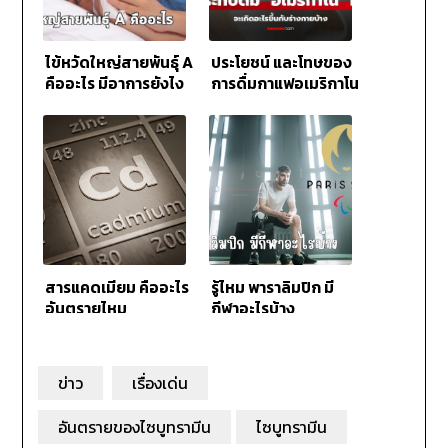
ไข้หวัดใหญ่สายพันธุ์ A
ประโยชน์ และโทษของ
คืออะไร มีอาการยังไง
การดื่มกาแฟอเมริกาโน
ทุกวัน
สารแคดเมียม คืออะไร
รู้ไหม พาราลิมปิก มี
อันตรายไหม
กีฬาอะไรบ้าง
ข่าว
เรื่องเด่น
อันตรายของไซบูทรามีน
ไซบูทรามีน