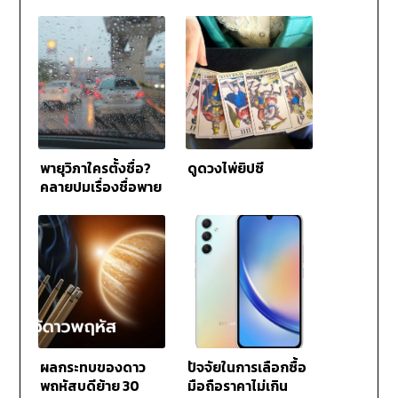
พายุวิภาใครตั้งชื่อ?
ดูดวงไพ่ยิปซี
คลายปมเรื่องชื่อพายุ
และความหมายอันลึก
ซึ้ง
ผลกระทบของดาว
ปัจจัยในการเลือกซื้อ
พฤหัสบดีย้าย 30
มือถือราคาไม่เกิน