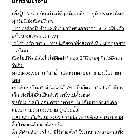
บทความน่าอ่าน
เพิ่งรู้!! "สนามบินเก่าแก่ที่สุดในเอเชีย" อยู่ในประเทศไทย
ทุกวันนี้ยังเปิดบริการ
"ป้ายเหลืองในร้านเซเว่น" นาทีทองลดราคา 50% มีสินค้า
อะไรบ้างและติดเวลาไหน
"ก.ไก่" หรือ "ตัว n" ทายนิสัยจากสิ่งแรกที่เห็น เช็กดูเลยว่า
ตรงไหม
เปิดโยเกิร์ตยังไงไม่ให้ติดฝา? ลอง 2 วิธีง่ายๆ กินได้ฟินก
ว่าเดิม
ทำไมต้องเรียกว่า "เก้าอี้" เปิดที่มาคำยืมภาษาจีนในภาษา
ไทย
เคยสังเกตไหม? ทำไมโลโก้ 7-11 ถึงมีตัว "n" เป็นตัวพิมพ์
เล็ก ทั้งที่ตัวอื่นเป็นตัวพิมพ์ใหญ่ทั้งหมด
รู้หรือไม่? สมัยก่อนคำว่า "ทารก" ไม่ได้หมายถึงแค่เด็ก
แบเบาะ เปิดความหมาย รู้แล้วมีอึ้ง!
100 แคปชั่นวันแม่ 2026! รวมมิตรสายอ้อน สายฮา สาย
ซึ้ง โพสต์แล้วยอดไลก์ตรึม
ฟันที่ด้ามจับกรรไกร มีไว้ทำอะไร? ใช้มานานหลายคนเพิ่ง