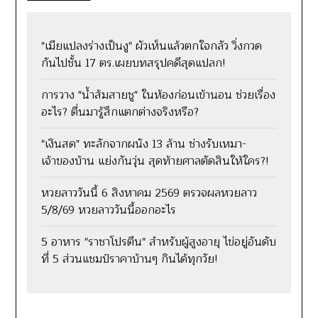
"เมียแปลงร่างเป็นงู" ผัวเห็นแล้วตกใจกลัว วิ่งกวด
กันไปชั้น 17 ตร.เผยบทสรุปคดีสุดแปลก!
การวาง "น้ำส้มสายชู" ในห้องก่อนเข้านอน ช่วยเรื่อง
อะไร? ตื่นมารู้สึกแตกต่างจริงหรือ?
"เงินสด" ทะลักจากผนัง 13 ล้าน ช่างรับเหมา-
เจ้าของบ้าน แย่งกันวุ่น สุดท้ายศาลตัดสินให้ใคร?!
หวยลาววันนี้ 6 สิงหาคม 2569 ตรวจผลหวยลาว
5/8/69 หวยลาววันนี้ออกอะไร
5 อาหาร "ราชาโปรตีน" สำหรับผู้สูงอายุ ไข่อยู่อันดับ
ที่ 5 ส่วนแชมป์ราคาบ้านๆ กินได้ทุกวัย!