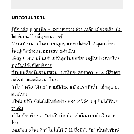
บทความน่าอ่าน
รู้จัก "สัญญาณมือ SOS" ขอความช่วยเหลือ เมื่อใช้เสียงไม่
ได้ ทักษะชีวิตที่ทุกคนควรรู้
"ส้มตำ" มาจากไหน...เข้าสู่กรุงเทพฯได้ยังไง? จุดเปลี่ยน
ใหญ่เกิดข้างสนามมวยราชดำเนิน
เพิ่งรู้!! "สนามบินเก่าแก่ที่สุดในเอเชีย" อยู่ในประเทศไทย
ทุกวันนี้ยังเปิดบริการ
"ป้ายเหลืองในร้านเซเว่น" นาทีทองลดราคา 50% มีสินค้า
อะไรบ้างและติดเวลาไหน
"ก.ไก่" หรือ "ตัว n" ทายนิสัยจากสิ่งแรกที่เห็น เช็กดูเลยว่า
ตรงไหม
เปิดโยเกิร์ตยังไงไม่ให้ติดฝา? ลอง 2 วิธีง่ายๆ กินได้ฟินก
ว่าเดิม
ทำไมต้องเรียกว่า "เก้าอี้" เปิดที่มาคำยืมภาษาจีนในภาษา
ไทย
เคยสังเกตไหม? ทำไมโลโก้ 7-11 ถึงมีตัว "n" เป็นตัวพิมพ์