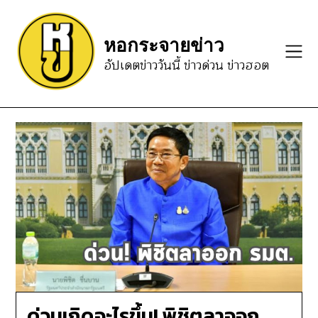
Skip
to
หอกระจายข่าว
content
อัปเดตข่าววันนี้ ข่าวด่วน ข่าวฮอต
ด่วนเกิดอะไรขึ้น! พิชิตลาออก