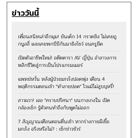
ข่าววันนี้
เพื่อนสนิทเล่าอีกมุม! ยันเด็ก 14 กราดยิง ไม่เคยถู
กบูลลี่ เผยเคยพกบีบีกันมายิงโชว์ จนครูยึด
เปิดตัวอาชีพใหม่! อดีตดารา AV ญี่ปุ่น อำลาวงการ
พลิกชีวิตสู่การเป็นโปรแกรมเมอร์
แพทย์หวั่น หลังผู้ป่วยมะเร็งปอดพุ่ง เตือน 4
พฤติกรรมตอนเช้า "ทำลายปอด" ไวแม้ไม่สูบบุหรี่!
สาวผวา! เจอ "คราบปริศนา" บนกางเกงใน เปิด
กล้องเช็ก รู้ตัวคนทำถึงกับพูดไม่ออก
7 สัญญาณเตือนตอนตื่นเช้า หากร่างกายมีเชื้อ
มะเร็ง จริงหรือไม่? : เช็กข่าวชัวร์