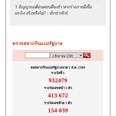
7 สัญญาณเตือนตอนตื่นเช้า หากร่างกายมีเชื้อ
มะเร็ง จริงหรือไม่? : เช็กข่าวชัวร์