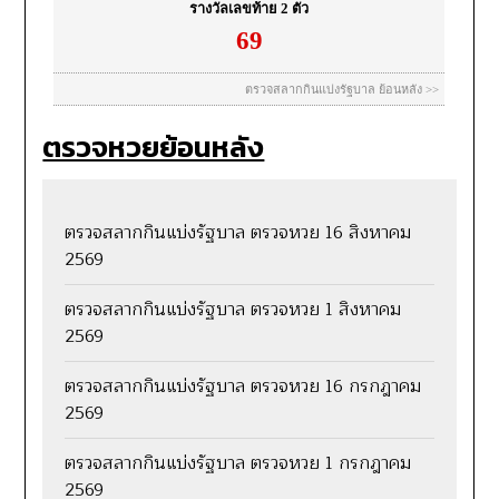
ตรวจหวยย้อนหลัง
ตรวจสลากกินแบ่งรัฐบาล ตรวจหวย 16 สิงหาคม
2569
ตรวจสลากกินแบ่งรัฐบาล ตรวจหวย 1 สิงหาคม
2569
ตรวจสลากกินแบ่งรัฐบาล ตรวจหวย 16 กรกฎาคม
2569
ตรวจสลากกินแบ่งรัฐบาล ตรวจหวย 1 กรกฎาคม
2569