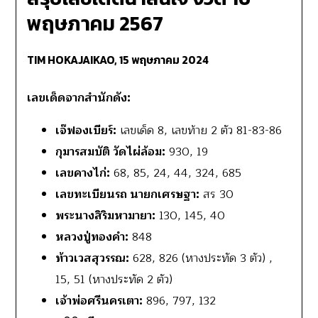
พฤษภาคม 2567
TIM HOKAJAIKAO,
15 พฤษภาคม 2024
เลขเด็ดจากสำนักดัง:
เจ๊ฟองเบียร์:
เลขเด็ด 8, เลขท้าย 2 ตัว 81-83-86
กุมารสมบัติ วัดไผ่ล้อม:
930, 19
เลขคางไก่:
68, 85, 24, 44, 324, 685
เลขทะเบียนรถ นายกเศรษฐา:
สร 30
พระนางสิริมหามายา:
130, 145, 40
หลวงปู่ทองคำ:
848
ท้าวเวสสุวรรณ:
628, 826 (หางประทัด 3 ตัว) ,
15, 51 (หางประทัด 2 ตัว)
เจ้าพ่อศรีนครเตา:
896, 797, 132