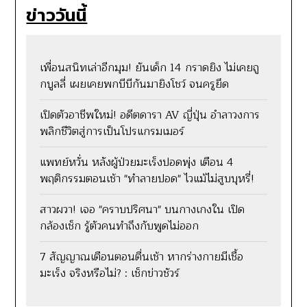
ข่าววันนี้
เพื่อนสนิทเล่าอีกมุม! ยันเด็ก 14 กราดยิง ไม่เคยถู
กบูลลี่ เผยเคยพกบีบีกันมายิงโชว์ จนครูยึด
เปิดตัวอาชีพใหม่! อดีตดารา AV ญี่ปุ่น อำลาวงการ
พลิกชีวิตสู่การเป็นโปรแกรมเมอร์
แพทย์หวั่น หลังผู้ป่วยมะเร็งปอดพุ่ง เตือน 4
พฤติกรรมตอนเช้า "ทำลายปอด" ไวแม้ไม่สูบบุหรี่!
สาวผวา! เจอ "คราบปริศนา" บนกางเกงใน เปิด
กล้องเช็ก รู้ตัวคนทำถึงกับพูดไม่ออก
7 สัญญาณเตือนตอนตื่นเช้า หากร่างกายมีเชื้อ
มะเร็ง จริงหรือไม่? : เช็กข่าวชัวร์