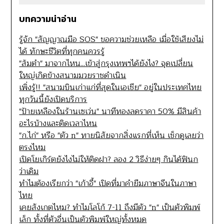
บทความน่าอ่าน
รู้จัก "สัญญาณมือ SOS" ขอความช่วยเหลือ เมื่อใช้เสียงไม่
ได้ ทักษะชีวิตที่ทุกคนควรรู้
"ส้มตำ" มาจากไหน...เข้าสู่กรุงเทพฯได้ยังไง? จุดเปลี่ยน
ใหญ่เกิดข้างสนามมวยราชดำเนิน
เพิ่งรู้!! "สนามบินเก่าแก่ที่สุดในเอเชีย" อยู่ในประเทศไทย
ทุกวันนี้ยังเปิดบริการ
"ป้ายเหลืองในร้านเซเว่น" นาทีทองลดราคา 50% มีสินค้า
อะไรบ้างและติดเวลาไหน
"ก.ไก่" หรือ "ตัว n" ทายนิสัยจากสิ่งแรกที่เห็น เช็กดูเลยว่า
ตรงไหม
เปิดโยเกิร์ตยังไงไม่ให้ติดฝา? ลอง 2 วิธีง่ายๆ กินได้ฟินก
ว่าเดิม
ทำไมต้องเรียกว่า "เก้าอี้" เปิดที่มาคำยืมภาษาจีนในภาษา
ไทย
เคยสังเกตไหม? ทำไมโลโก้ 7-11 ถึงมีตัว "n" เป็นตัวพิมพ์
เล็ก ทั้งที่ตัวอื่นเป็นตัวพิมพ์ใหญ่ทั้งหมด