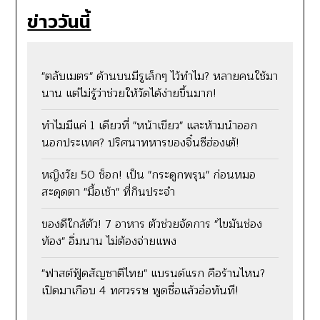
ข่าววันนี้
"ตลับเมตร" ด้านบนมีรูเล็กๆ ไว้ทำไม? หลายคนใช้มา
นาน แต่ไม่รู้ว่าช่วยให้วัดได้ง่ายขึ้นมาก!
ทำไมมีแค่ 1 เดียวที่ "หน้าเขียว" และห้ามนำออก
นอกประเทศ? ปริศนาทหารของจิ๋นซีฮ่องเต้!
หญิงวัย 50 ช็อก! เป็น "กระดูกพรุน" ก่อนหมอ
สะดุดตา "มื้อเช้า" ที่กินประจำ
ของดีใกล้ตัว! 7 อาหาร ตัวช่วยจัดการ "ไขมันช่อง
ท้อง" อิ่มนาน ไม่ต้องจ่ายแพง
"ฟาสต์ฟู้ดสัญชาติไทย" แบรนด์แรก คือร้านไหน?
เปิดมาเกือบ 4 ทศวรรษ พูดชื่อแล้วอ๋อทันที!