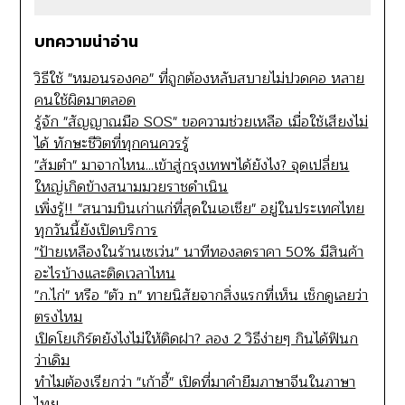
บทความน่าอ่าน
วิธีใช้ "หมอนรองคอ" ที่ถูกต้องหลับสบายไม่ปวดคอ หลาย
คนใช้ผิดมาตลอด
รู้จัก "สัญญาณมือ SOS" ขอความช่วยเหลือ เมื่อใช้เสียงไม่
ได้ ทักษะชีวิตที่ทุกคนควรรู้
"ส้มตำ" มาจากไหน...เข้าสู่กรุงเทพฯได้ยังไง? จุดเปลี่ยน
ใหญ่เกิดข้างสนามมวยราชดำเนิน
เพิ่งรู้!! "สนามบินเก่าแก่ที่สุดในเอเชีย" อยู่ในประเทศไทย
ทุกวันนี้ยังเปิดบริการ
"ป้ายเหลืองในร้านเซเว่น" นาทีทองลดราคา 50% มีสินค้า
อะไรบ้างและติดเวลาไหน
"ก.ไก่" หรือ "ตัว n" ทายนิสัยจากสิ่งแรกที่เห็น เช็กดูเลยว่า
ตรงไหม
เปิดโยเกิร์ตยังไงไม่ให้ติดฝา? ลอง 2 วิธีง่ายๆ กินได้ฟินก
ว่าเดิม
ทำไมต้องเรียกว่า "เก้าอี้" เปิดที่มาคำยืมภาษาจีนในภาษา
ไทย