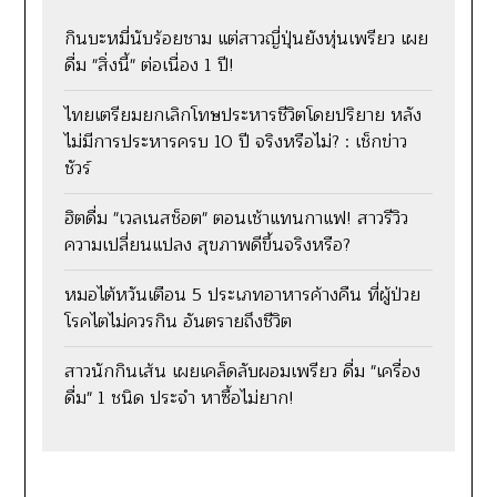
กินบะหมี่นับร้อยชาม แต่สาวญี่ปุ่นยังหุ่นเพรียว เผย
ดื่ม "สิ่งนี้" ต่อเนื่อง 1 ปี!
ไทยเตรียมยกเลิกโทษประหารชีวิตโดยปริยาย หลัง
ไม่มีการประหารครบ 10 ปี จริงหรือไม่? : เช็กข่าว
ชัวร์
ฮิตดื่ม "เวลเนสช็อต" ตอนเช้าแทนกาแฟ! สาวรีวิว
ความเปลี่ยนแปลง สุขภาพดีขึ้นจริงหรือ?
หมอไต้หวันเตือน 5 ประเภทอาหารค้างคืน ที่ผู้ป่วย
โรคไตไม่ควรกิน อันตรายถึงชีวิต
สาวนักกินเส้น เผยเคล็ดลับผอมเพรียว ดื่ม "เครื่อง
ดื่ม" 1 ชนิด ประจำ หาซื้อไม่ยาก!