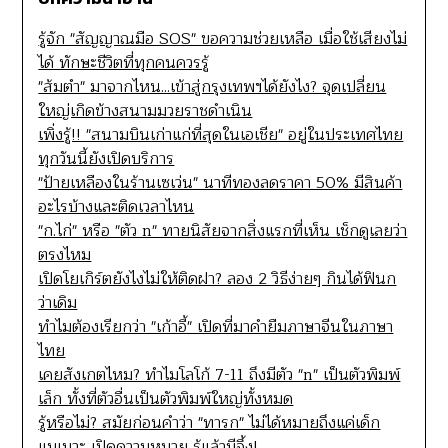
รู้จัก "สัญญาณมือ SOS" ขอความช่วยเหลือ เมื่อใช้เสียงไม่
ได้ ทักษะชีวิตที่ทุกคนควรรู้
"ส้มตำ" มาจากไหน...เข้าสู่กรุงเทพฯได้ยังไง? จุดเปลี่ยน
ใหญ่เกิดข้างสนามมวยราชดำเนิน
เพิ่งรู้!! "สนามบินเก่าแก่ที่สุดในเอเชีย" อยู่ในประเทศไทย
ทุกวันนี้ยังเปิดบริการ
"ป้ายเหลืองในร้านเซเว่น" นาทีทองลดราคา 50% มีสินค้า
อะไรบ้างและติดเวลาไหน
"ก.ไก่" หรือ "ตัว n" ทายนิสัยจากสิ่งแรกที่เห็น เช็กดูเลยว่า
ตรงไหม
เปิดโยเกิร์ตยังไงไม่ให้ติดฝา? ลอง 2 วิธีง่ายๆ กินได้ฟินก
ว่าเดิม
ทำไมต้องเรียกว่า "เก้าอี้" เปิดที่มาคำยืมภาษาจีนในภาษา
ไทย
เคยสังเกตไหม? ทำไมโลโก้ 7-11 ถึงมีตัว "n" เป็นตัวพิมพ์
เล็ก ทั้งที่ตัวอื่นเป็นตัวพิมพ์ใหญ่ทั้งหมด
รู้หรือไม่? สมัยก่อนคำว่า "ทารก" ไม่ได้หมายถึงแค่เด็ก
แบเบาะ เปิดความหมาย รู้แล้วมีอึ้ง!