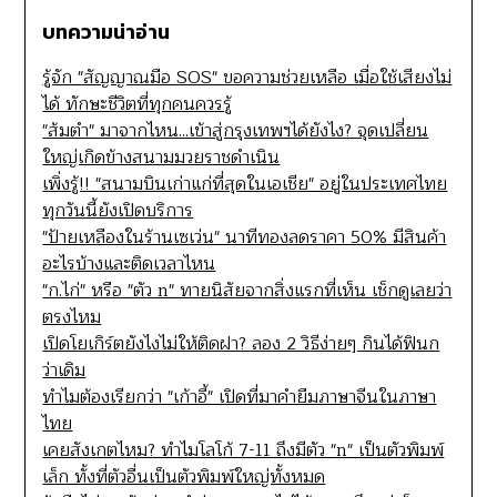
บทความน่าอ่าน
รู้จัก "สัญญาณมือ SOS" ขอความช่วยเหลือ เมื่อใช้เสียงไม่
ได้ ทักษะชีวิตที่ทุกคนควรรู้
"ส้มตำ" มาจากไหน...เข้าสู่กรุงเทพฯได้ยังไง? จุดเปลี่ยน
ใหญ่เกิดข้างสนามมวยราชดำเนิน
เพิ่งรู้!! "สนามบินเก่าแก่ที่สุดในเอเชีย" อยู่ในประเทศไทย
ทุกวันนี้ยังเปิดบริการ
"ป้ายเหลืองในร้านเซเว่น" นาทีทองลดราคา 50% มีสินค้า
อะไรบ้างและติดเวลาไหน
"ก.ไก่" หรือ "ตัว n" ทายนิสัยจากสิ่งแรกที่เห็น เช็กดูเลยว่า
ตรงไหม
เปิดโยเกิร์ตยังไงไม่ให้ติดฝา? ลอง 2 วิธีง่ายๆ กินได้ฟินก
ว่าเดิม
ทำไมต้องเรียกว่า "เก้าอี้" เปิดที่มาคำยืมภาษาจีนในภาษา
ไทย
เคยสังเกตไหม? ทำไมโลโก้ 7-11 ถึงมีตัว "n" เป็นตัวพิมพ์
เล็ก ทั้งที่ตัวอื่นเป็นตัวพิมพ์ใหญ่ทั้งหมด