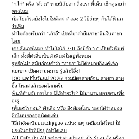
"ก.ไก่" หรือ "ตัว n" ทายนิสัยจากสิ่งแรกที่เห็น เช็กดูเลยว่า
ตรงไหม
เปิดโยเกิร์ตยังไงไม่ให้ติดฝา? ลอง 2 วิธีง่ายๆ กินได้ฟินก
ว่าเดิม
ทำไมต้องเรียกว่า "เก้าอี้" เปิดที่มาคำยืมภาษาจีนในภาษา
ไทย
เคยสังเกตไหม? ทำไมโลโก้ 7-11 ถึงมีตัว "n" เป็นตัวพิมพ์
เล็ก ทั้งที่ตัวอื่นเป็นตัวพิมพ์ใหญ่ทั้งหมด
รู้หรือไม่? สมัยก่อนคำว่า "ทารก" ไม่ได้หมายถึงแค่เด็ก
แบเบาะ เปิดความหมาย รู้แล้วมีอึ้ง!
100 แคปชั่นวันแม่ 2026! รวมมิตรสายอ้อน สายฮา สาย
ซึ้ง โพสต์แล้วยอดไลก์ตรึม
ฟันที่ด้ามจับกรรไกร มีไว้ทำอะไร? ใช้มานานหลายคนเพิ่ง
จะรู้
เห็นอะไรก่อน? หัวเสือ หรือ ลิงห้อยโหน บอกได้ว่าสมอง
ซีกไหนของคุณโดดเด่น
วิธีกำจัดสนิมบนแม่กุญแจ ฉบับง่ายๆ เหมือนได้ใหม่ ใช้
ของในครัวที่มีอยู่ก็ทำได้เลย
All Cafe กับ All select ต่างกันอย่างไร รู้ก่อนสั่งเครื่อง