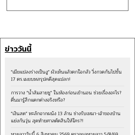
ข่าววันนี้
"เมียแปลงร่างเป็นงู" ผัวเห็นแล้วตกใจกลัว วิ่งกวดกันไปชั้น
17 ตร.เผยบทสรุปคดีสุดแปลก!
การวาง "น้ำส้มสายชู" ในห้องก่อนเข้านอน ช่วยเรื่องอะไร?
ตื่นมารู้สึกแตกต่างจริงหรือ?
"เงินสด" ทะลักจากผนัง 13 ล้าน ช่างรับเหมา-เจ้าของบ้าน
แย่งกันวุ่น สุดท้ายศาลตัดสินให้ใคร?!
หวยลาววันนี้ 6 สิงหาคม 2569 ตรวจผลหวยลาว 5/8/69