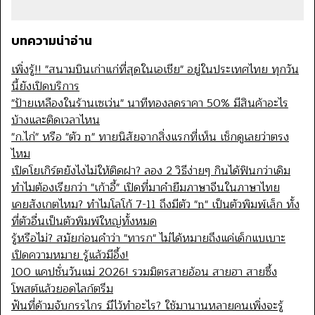
บทความน่าอ่าน
เพิ่งรู้!! "สนามบินเก่าแก่ที่สุดในเอเชีย" อยู่ในประเทศไทย ทุกวัน
นี้ยังเปิดบริการ
"ป้ายเหลืองในร้านเซเว่น" นาทีทองลดราคา 50% มีสินค้าอะไร
บ้างและติดเวลาไหน
"ก.ไก่" หรือ "ตัว n" ทายนิสัยจากสิ่งแรกที่เห็น เช็กดูเลยว่าตรง
ไหม
เปิดโยเกิร์ตยังไงไม่ให้ติดฝา? ลอง 2 วิธีง่ายๆ กินได้ฟินกว่าเดิม
ทำไมต้องเรียกว่า "เก้าอี้" เปิดที่มาคำยืมภาษาจีนในภาษาไทย
เคยสังเกตไหม? ทำไมโลโก้ 7-11 ถึงมีตัว "n" เป็นตัวพิมพ์เล็ก ทั้ง
ที่ตัวอื่นเป็นตัวพิมพ์ใหญ่ทั้งหมด
รู้หรือไม่? สมัยก่อนคำว่า "ทารก" ไม่ได้หมายถึงแค่เด็กแบเบาะ
เปิดความหมาย รู้แล้วมีอึ้ง!
100 แคปชั่นวันแม่ 2026! รวมมิตรสายอ้อน สายฮา สายซึ้ง
โพสต์แล้วยอดไลก์ตรึม
ฟันที่ด้ามจับกรรไกร มีไว้ทำอะไร? ใช้มานานหลายคนเพิ่งจะรู้