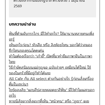
ตรวจสลากกินแบ่งรัฐบาล ตรวจหวย 1 มิถุนายน
2569
บทความน่าอ่าน
ฟันที่ด้ามจับกรรไกร มีไว้ทำอะไร? ใช้มานานหลายคนเพิ่ง
จะรู้
เห็นอะไรก่อน? หัวเสือ หรือ ลิงห้อยโหน บอกได้ว่าสมอง
ซีกไหนของคุณโดดเด่น
ทำไมต้องเรียกว่า "เก้าอี้" เปิดที่มาคำยืมภาษาจีนในภาษา
ไทย
วิธีกำจัดสนิมบนแม่กุญแจ ฉบับง่ายๆ เหมือนได้ใหม่ ใช้
ของในครัวที่มีอยู่ก็ทำได้เลย
All Cafe กับ All select ต่างกันอย่างไร รู้ก่อนสั่งเครื่อง
ดื่มในเซเว่นฯ
ไขข้อสงสัย "แถบสีปลายหลอดยาสีฟัน" มีไว้ทำไมและบอก
อะไร
ทายนิสัยจากสิ่งแรกที่เห็น "หน้าคน" หรือ "ภูเขา" เผย