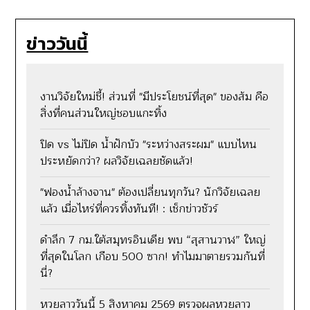
ข่าววันนี้
งานวิจัยใหม่ชี้! ส่วนที่ "มีประโยชน์ที่สุด" ของส้ม คือ
สิ่งที่คนส่วนใหญ่ชอบแกะทิ้ง
ปิด vs ไม่ปิด น้ำฝักบัว "ระหว่างสระผม" แบบไหน
ประหยัดกว่า? ผลวิจัยเฉลยชัดแล้ว!
"ฟองน้ำล้างจาน" ต้องเปลี่ยนทุกวัน? นักวิจัยเฉลย
แล้ว เมื่อไหร่ที่ควรทิ้งทันที! : เช็กข่าวชัวร์
ดำลึก 7 กม.ใต้สมุทรอินเดีย พบ “สุสานวาฬ” ใหญ่
ที่สุดในโลก เกือบ 500 ซาก! ทำไมมาตายรวมกันที่
นี่?
หวยลาววันนี้ 5 สิงหาคม 2569 ตรวจผลหวยลาว