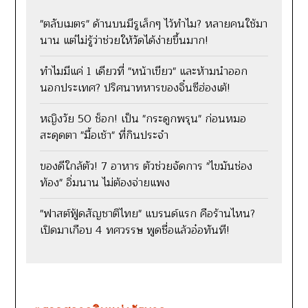
"ตลับเมตร" ด้านบนมีรูเล็กๆ ไว้ทำไม? หลายคนใช้มา
นาน แต่ไม่รู้ว่าช่วยให้วัดได้ง่ายขึ้นมาก!
ทำไมมีแค่ 1 เดียวที่ "หน้าเขียว" และห้ามนำออก
นอกประเทศ? ปริศนาทหารของจิ๋นซีฮ่องเต้!
หญิงวัย 50 ช็อก! เป็น "กระดูกพรุน" ก่อนหมอ
สะดุดตา "มื้อเช้า" ที่กินประจำ
ของดีใกล้ตัว! 7 อาหาร ตัวช่วยจัดการ "ไขมันช่อง
ท้อง" อิ่มนาน ไม่ต้องจ่ายแพง
"ฟาสต์ฟู้ดสัญชาติไทย" แบรนด์แรก คือร้านไหน?
เปิดมาเกือบ 4 ทศวรรษ พูดชื่อแล้วอ๋อทันที!