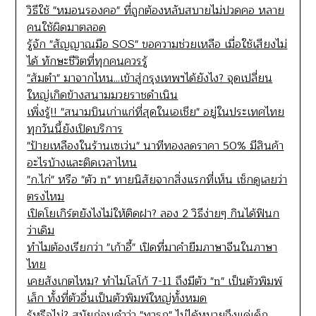
วิธีใช้ "หมอนรองคอ" ที่ถูกต้องหลับสบายไม่ปวดคอ หลาย
คนใช้ผิดมาตลอด
รู้จัก "สัญญาณมือ SOS" ขอความช่วยเหลือ เมื่อใช้เสียงไม่
ได้ ทักษะชีวิตที่ทุกคนควรรู้
"ส้มตำ" มาจากไหน...เข้าสู่กรุงเทพฯได้ยังไง? จุดเปลี่ยน
ใหญ่เกิดข้างสนามมวยราชดำเนิน
เพิ่งรู้!! "สนามบินเก่าแก่ที่สุดในเอเชีย" อยู่ในประเทศไทย
ทุกวันนี้ยังเปิดบริการ
"ป้ายเหลืองในร้านเซเว่น" นาทีทองลดราคา 50% มีสินค้า
อะไรบ้างและติดเวลาไหน
"ก.ไก่" หรือ "ตัว n" ทายนิสัยจากสิ่งแรกที่เห็น เช็กดูเลยว่า
ตรงไหม
เปิดโยเกิร์ตยังไงไม่ให้ติดฝา? ลอง 2 วิธีง่ายๆ กินได้ฟินก
ว่าเดิม
ทำไมต้องเรียกว่า "เก้าอี้" เปิดที่มาคำยืมภาษาจีนในภาษา
ไทย
เคยสังเกตไหม? ทำไมโลโก้ 7-11 ถึงมีตัว "n" เป็นตัวพิมพ์
เล็ก ทั้งที่ตัวอื่นเป็นตัวพิมพ์ใหญ่ทั้งหมด
รู้หรือไม่? สมัยก่อนคำว่า "ทารก" ไม่ได้หมายถึงแค่เด็ก