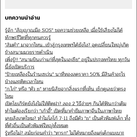
บทความน่าอ่าน
รู้จัก "สัญญาณมือ SOS" ขอความช่วยเหลือ เมื่อใช้เสียงไม่ได้
ทักษะชีวิตที่ทุกคนควรรู้
"ส้มตำ" มาจากไหน...เข้าสู่กรุงเทพฯได้ยังไง? จุดเปลี่ยนใหญ่เกิด
ข้างสนามมวยราชดำเนิน
เพิ่งรู้!! "สนามบินเก่าแก่ที่สุดในเอเชีย" อยู่ในประเทศไทย ทุกวัน
นี้ยังเปิดบริการ
"ป้ายเหลืองในร้านเซเว่น" นาทีทองลดราคา 50% มีสินค้าอะไร
บ้างและติดเวลาไหน
"ก.ไก่" หรือ "ตัว n" ทายนิสัยจากสิ่งแรกที่เห็น เช็กดูเลยว่าตรง
ไหม
เปิดโยเกิร์ตยังไงไม่ให้ติดฝา? ลอง 2 วิธีง่ายๆ กินได้ฟินกว่าเดิม
ทำไมต้องเรียกว่า "เก้าอี้" เปิดที่มาคำยืมภาษาจีนในภาษาไทย
เคยสังเกตไหม? ทำไมโลโก้ 7-11 ถึงมีตัว "n" เป็นตัวพิมพ์เล็ก ทั้ง
ที่ตัวอื่นเป็นตัวพิมพ์ใหญ่ทั้งหมด
รู้หรือไม่? สมัยก่อนคำว่า "ทารก" ไม่ได้หมายถึงแค่เด็กแบเบาะ