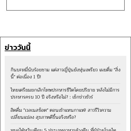
ข่าววันนี้
กินบะหมี่นับร้อยชาม แต่สาวญี่ปุ่นยังหุ่นเพรียว เผยดื่ม "สิ่ง
นี้" ต่อเนื่อง 1 ปี!
ไทยเตรียมยกเลิกโทษประหารชีวิตโดยปริยาย หลังไม่มีการ
ประหารครบ 10 ปี จริงหรือไม่? : เช็กข่าวชัวร์
ฮิตดื่ม "เวลเนสช็อต" ตอนเช้าแทนกาแฟ! สาวรีวิวความ
เปลี่ยนแปลง สุขภาพดีขึ้นจริงหรือ?
หมอไต้หวันเตือน 5 ประเภทอาหารค้างคืน ที่ผู้ป่วยโรคไต