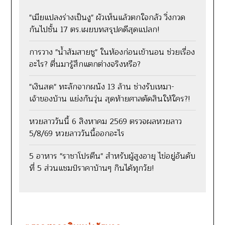
"เมียแปลงร่างเป็นงู" ผัวเห็นแล้วตกใจกลัว วิ่งกวด
กันไปชั้น 17 ตร.เผยบทสรุปคดีสุดแปลก!
การวาง "น้ำส้มสายชู" ในห้องก่อนเข้านอน ช่วยเรื่อง
อะไร? ตื่นมารู้สึกแตกต่างจริงหรือ?
"เงินสด" ทะลักจากผนัง 13 ล้าน ช่างรับเหมา-
เจ้าของบ้าน แย่งกันวุ่น สุดท้ายศาลตัดสินให้ใคร?!
หวยลาววันนี้ 6 สิงหาคม 2569 ตรวจผลหวยลาว
5/8/69 หวยลาววันนี้ออกอะไร
5 อาหาร "ราชาโปรตีน" สำหรับผู้สูงอายุ ไข่อยู่อันดับ
ที่ 5 ส่วนแชมป์ราคาบ้านๆ กินได้ทุกวัย!