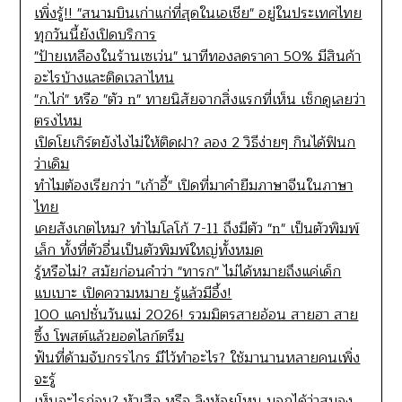
เพิ่งรู้!! "สนามบินเก่าแก่ที่สุดในเอเชีย" อยู่ในประเทศไทย
ทุกวันนี้ยังเปิดบริการ
"ป้ายเหลืองในร้านเซเว่น" นาทีทองลดราคา 50% มีสินค้า
อะไรบ้างและติดเวลาไหน
"ก.ไก่" หรือ "ตัว n" ทายนิสัยจากสิ่งแรกที่เห็น เช็กดูเลยว่า
ตรงไหม
เปิดโยเกิร์ตยังไงไม่ให้ติดฝา? ลอง 2 วิธีง่ายๆ กินได้ฟินก
ว่าเดิม
ทำไมต้องเรียกว่า "เก้าอี้" เปิดที่มาคำยืมภาษาจีนในภาษา
ไทย
เคยสังเกตไหม? ทำไมโลโก้ 7-11 ถึงมีตัว "n" เป็นตัวพิมพ์
เล็ก ทั้งที่ตัวอื่นเป็นตัวพิมพ์ใหญ่ทั้งหมด
รู้หรือไม่? สมัยก่อนคำว่า "ทารก" ไม่ได้หมายถึงแค่เด็ก
แบเบาะ เปิดความหมาย รู้แล้วมีอึ้ง!
100 แคปชั่นวันแม่ 2026! รวมมิตรสายอ้อน สายฮา สาย
ซึ้ง โพสต์แล้วยอดไลก์ตรึม
ฟันที่ด้ามจับกรรไกร มีไว้ทำอะไร? ใช้มานานหลายคนเพิ่ง
จะรู้
เห็นอะไรก่อน? หัวเสือ หรือ ลิงห้อยโหน บอกได้ว่าสมอง