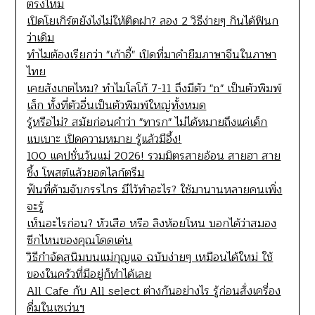
ตรงไหม
เปิดโยเกิร์ตยังไงไม่ให้ติดฝา? ลอง 2 วิธีง่ายๆ กินได้ฟินก
ว่าเดิม
ทำไมต้องเรียกว่า "เก้าอี้" เปิดที่มาคำยืมภาษาจีนในภาษา
ไทย
เคยสังเกตไหม? ทำไมโลโก้ 7-11 ถึงมีตัว "n" เป็นตัวพิมพ์
เล็ก ทั้งที่ตัวอื่นเป็นตัวพิมพ์ใหญ่ทั้งหมด
รู้หรือไม่? สมัยก่อนคำว่า "ทารก" ไม่ได้หมายถึงแค่เด็ก
แบเบาะ เปิดความหมาย รู้แล้วมีอึ้ง!
100 แคปชั่นวันแม่ 2026! รวมมิตรสายอ้อน สายฮา สาย
ซึ้ง โพสต์แล้วยอดไลก์ตรึม
ฟันที่ด้ามจับกรรไกร มีไว้ทำอะไร? ใช้มานานหลายคนเพิ่ง
จะรู้
เห็นอะไรก่อน? หัวเสือ หรือ ลิงห้อยโหน บอกได้ว่าสมอง
ซีกไหนของคุณโดดเด่น
วิธีกำจัดสนิมบนแม่กุญแจ ฉบับง่ายๆ เหมือนได้ใหม่ ใช้
ของในครัวที่มีอยู่ก็ทำได้เลย
All Cafe กับ All select ต่างกันอย่างไร รู้ก่อนสั่งเครื่อง
ดื่มในเซเว่นฯ