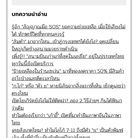
บทความน่าอ่าน
รู้จัก "สัญญาณมือ SOS" ขอความช่วยเหลือ เมื่อใช้เสียงไม่
ได้ ทักษะชีวิตที่ทุกคนควรรู้
"ส้มตำ" มาจากไหน...เข้าสู่กรุงเทพฯได้ยังไง? จุดเปลี่ยน
ใหญ่เกิดข้างสนามมวยราชดำเนิน
เพิ่งรู้!! "สนามบินเก่าแก่ที่สุดในเอเชีย" อยู่ในประเทศไทย
ทุกวันนี้ยังเปิดบริการ
"ป้ายเหลืองในร้านเซเว่น" นาทีทองลดราคา 50% มีสินค้า
อะไรบ้างและติดเวลาไหน
"ก.ไก่" หรือ "ตัว n" ทายนิสัยจากสิ่งแรกที่เห็น เช็กดูเลยว่า
ตรงไหม
เปิดโยเกิร์ตยังไงไม่ให้ติดฝา? ลอง 2 วิธีง่ายๆ กินได้ฟินก
ว่าเดิม
ทำไมต้องเรียกว่า "เก้าอี้" เปิดที่มาคำยืมภาษาจีนในภาษา
ไทย
เคยสังเกตไหม? ทำไมโลโก้ 7-11 ถึงมีตัว "n" เป็นตัวพิมพ์
เล็ก ทั้งที่ตัวอื่นเป็นตัวพิมพ์ใหญ่ทั้งหมด