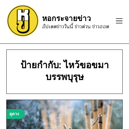
Skip
to
หอกระจายข่าว
content
อัปเดตข่าววันนี้ ข่าวด่วน ข่าวฮอต
ป้ายกำกับ:
ไหว้ขอขมา
บรรพบุรุษ
ดูดวง