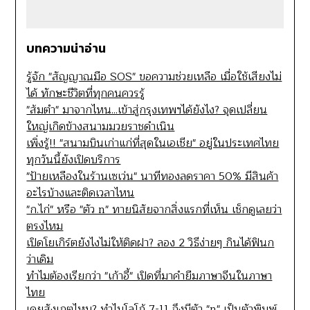
บทความน่าอ่าน
รู้จัก "สัญญาณมือ SOS" ขอความช่วยเหลือ เมื่อใช้เสียงไม่
ได้ ทักษะชีวิตที่ทุกคนควรรู้
"ส้มตำ" มาจากไหน...เข้าสู่กรุงเทพฯได้ยังไง? จุดเปลี่ยน
ใหญ่เกิดข้างสนามมวยราชดำเนิน
เพิ่งรู้!! "สนามบินเก่าแก่ที่สุดในเอเชีย" อยู่ในประเทศไทย
ทุกวันนี้ยังเปิดบริการ
"ป้ายเหลืองในร้านเซเว่น" นาทีทองลดราคา 50% มีสินค้า
อะไรบ้างและติดเวลาไหน
"ก.ไก่" หรือ "ตัว n" ทายนิสัยจากสิ่งแรกที่เห็น เช็กดูเลยว่า
ตรงไหม
เปิดโยเกิร์ตยังไงไม่ให้ติดฝา? ลอง 2 วิธีง่ายๆ กินได้ฟินก
ว่าเดิม
ทำไมต้องเรียกว่า "เก้าอี้" เปิดที่มาคำยืมภาษาจีนในภาษา
ไทย
เคยสังเกตไหม? ทำไมโลโก้ 7-11 ถึงมีตัว "n" เป็นตัวพิมพ์