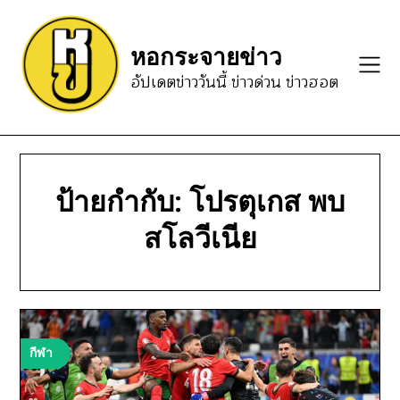
Skip
to
หอกระจายข่าว
content
อัปเดตข่าววันนี้ ข่าวด่วน ข่าวฮอต
ป้ายกำกับ:
โปรตุเกส พบ
สโลวีเนีย
กีฬา