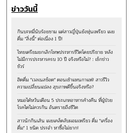
ข่าววันนี้
กินบะหมี่นับร้อยชาม แต่สาวญี่ปุ่นยังหุ่นเพรียว เผย
ดื่ม "สิ่งนี้" ต่อเนื่อง 1 ปี!
ไทยเตรียมยกเลิกโทษประหารชีวิตโดยปริยาย หลัง
ไม่มีการประหารครบ 10 ปี จริงหรือไม่? : เช็กข่าว
ชัวร์
ฮิตดื่ม "เวลเนสช็อต" ตอนเช้าแทนกาแฟ! สาวรีวิว
ความเปลี่ยนแปลง สุขภาพดีขึ้นจริงหรือ?
หมอไต้หวันเตือน 5 ประเภทอาหารค้างคืน ที่ผู้ป่วย
โรคไตไม่ควรกิน อันตรายถึงชีวิต
สาวนักกินเส้น เผยเคล็ดลับผอมเพรียว ดื่ม "เครื่อง
ดื่ม" 1 ชนิด ประจำ หาซื้อไม่ยาก!