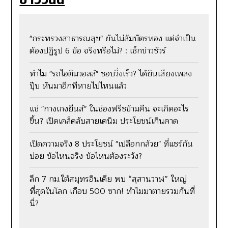
"กระทรวงสาธารณสุข" ยันไม่ล้มบัตรทอง แต่จำเป็น
ต้องปฏิรูป 6 ข้อ จริงหรือไม่? : เช็กข่าวชัวร์
ทำไม "รถไอติมวอลล์" ชอบวิ่งเร็ว? ได้ยินเสียงเพลง
ปุ๊บ หันมาอีกทีหายไปไหนแล้ว
แช่ "กางเกงยีนส์" ในช่องฟรีซข้ามคืน จะเกิดอะไร
ขึ้น? เปิดเคล็ดลับสายเดนิม ประโยชน์เกินคาด
เปิดความจริง 8 ประโยชน์ "เปลือกกล้วย" ที่แชร์กัน
บ่อย ข้อไหนจริง-ข้อไหนต้องระวัง?
ลึก 7 กม.ใต้สมุทรอินเดีย พบ “สุสานวาฬ” ใหญ่
ที่สุดในโลก เกือบ 500 ซาก! ทำไมมาตายรวมกันที่
นี่?