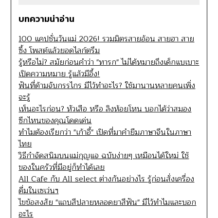
บทความน่าอ่าน
100 แคปชั่นวันแม่ 2026! รวมมิตรสายอ้อน สายฮา สาย
ซึ้ง โพสต์แล้วยอดไลก์ตรึม
รู้หรือไม่? สมัยก่อนคำว่า "ทารก" ไม่ได้หมายถึงเด็กแบเบาะ
เปิดความหมาย รู้แล้วมีอึ้ง!
ฟันที่ด้ามจับกรรไกร มีไว้ทำอะไร? ใช้มานานหลายคนเพิ่ง
จะรู้
เห็นอะไรก่อน? หัวเสือ หรือ ลิงห้อยโหน บอกได้ว่าสมอง
ซีกไหนของคุณโดดเด่น
ทำไมต้องเรียกว่า "เก้าอี้" เปิดที่มาคำยืมภาษาจีนในภาษา
ไทย
วิธีกำจัดสนิมบนแม่กุญแจ ฉบับง่ายๆ เหมือนได้ใหม่ ใช้
ของในครัวที่มีอยู่ก็ทำได้เลย
All Cafe กับ All select ต่างกันอย่างไร รู้ก่อนสั่งเครื่อง
ดื่มในเซเว่นฯ
ไขข้อสงสัย "แถบสีปลายหลอดยาสีฟัน" มีไว้ทำไมและบอก
อะไร