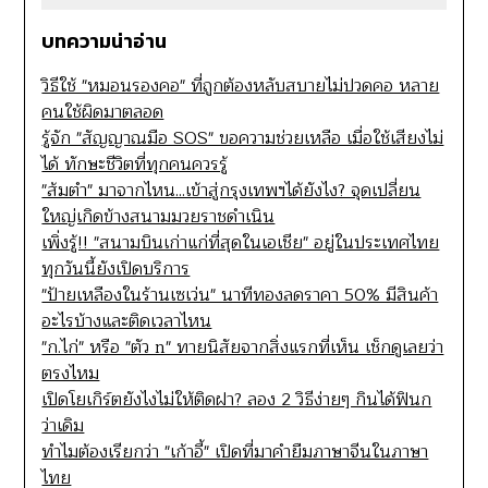
บทความน่าอ่าน
วิธีใช้ "หมอนรองคอ" ที่ถูกต้องหลับสบายไม่ปวดคอ หลาย
คนใช้ผิดมาตลอด
รู้จัก "สัญญาณมือ SOS" ขอความช่วยเหลือ เมื่อใช้เสียงไม่
ได้ ทักษะชีวิตที่ทุกคนควรรู้
"ส้มตำ" มาจากไหน...เข้าสู่กรุงเทพฯได้ยังไง? จุดเปลี่ยน
ใหญ่เกิดข้างสนามมวยราชดำเนิน
เพิ่งรู้!! "สนามบินเก่าแก่ที่สุดในเอเชีย" อยู่ในประเทศไทย
ทุกวันนี้ยังเปิดบริการ
"ป้ายเหลืองในร้านเซเว่น" นาทีทองลดราคา 50% มีสินค้า
อะไรบ้างและติดเวลาไหน
"ก.ไก่" หรือ "ตัว n" ทายนิสัยจากสิ่งแรกที่เห็น เช็กดูเลยว่า
ตรงไหม
เปิดโยเกิร์ตยังไงไม่ให้ติดฝา? ลอง 2 วิธีง่ายๆ กินได้ฟินก
ว่าเดิม
ทำไมต้องเรียกว่า "เก้าอี้" เปิดที่มาคำยืมภาษาจีนในภาษา
ไทย