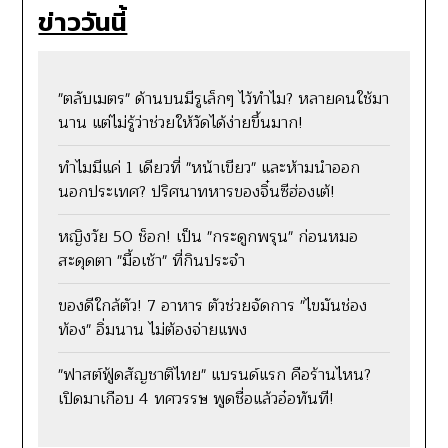
ข่าววันนี้
"ตลับเมตร" ด้านบนมีรูเล็กๆ ไว้ทำไม? หลายคนใช้มา
นาน แต่ไม่รู้ว่าช่วยให้วัดได้ง่ายขึ้นมาก!
ทำไมมีแค่ 1 เดียวที่ "หน้าเขียว" และห้ามนำออก
นอกประเทศ? ปริศนาทหารของจิ๋นซีฮ่องเต้!
หญิงวัย 50 ช็อก! เป็น "กระดูกพรุน" ก่อนหมอ
สะดุดตา "มื้อเช้า" ที่กินประจำ
ของดีใกล้ตัว! 7 อาหาร ตัวช่วยจัดการ "ไขมันช่อง
ท้อง" อิ่มนาน ไม่ต้องจ่ายแพง
"ฟาสต์ฟู้ดสัญชาติไทย" แบรนด์แรก คือร้านไหน?
เปิดมาเกือบ 4 ทศวรรษ พูดชื่อแล้วอ๋อทันที!