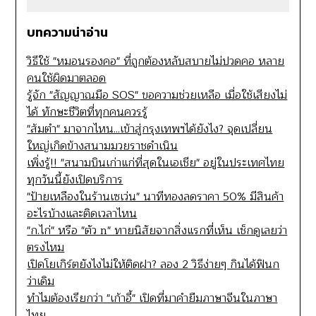
บทความน่าอ่าน
วิธีใช้ "หมอนรองคอ" ที่ถูกต้องหลับสบายไม่ปวดคอ หลาย
คนใช้ผิดมาตลอด
รู้จัก "สัญญาณมือ SOS" ขอความช่วยเหลือ เมื่อใช้เสียงไม่
ได้ ทักษะชีวิตที่ทุกคนควรรู้
"ส้มตำ" มาจากไหน...เข้าสู่กรุงเทพฯได้ยังไง? จุดเปลี่ยน
ใหญ่เกิดข้างสนามมวยราชดำเนิน
เพิ่งรู้!! "สนามบินเก่าแก่ที่สุดในเอเชีย" อยู่ในประเทศไทย
ทุกวันนี้ยังเปิดบริการ
"ป้ายเหลืองในร้านเซเว่น" นาทีทองลดราคา 50% มีสินค้า
อะไรบ้างและติดเวลาไหน
"ก.ไก่" หรือ "ตัว n" ทายนิสัยจากสิ่งแรกที่เห็น เช็กดูเลยว่า
ตรงไหม
เปิดโยเกิร์ตยังไงไม่ให้ติดฝา? ลอง 2 วิธีง่ายๆ กินได้ฟินก
ว่าเดิม
ทำไมต้องเรียกว่า "เก้าอี้" เปิดที่มาคำยืมภาษาจีนในภาษา
ไทย