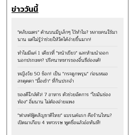
ข่าววันนี้
"ตลับเมตร" ด้านบนมีรูเล็กๆ ไว้ทำไม? หลายคนใช้มา
นาน แต่ไม่รู้ว่าช่วยให้วัดได้ง่ายขึ้นมาก!
ทำไมมีแค่ 1 เดียวที่ "หน้าเขียว" และห้ามนำออก
นอกประเทศ? ปริศนาทหารของจิ๋นซีฮ่องเต้!
หญิงวัย 50 ช็อก! เป็น "กระดูกพรุน" ก่อนหมอ
สะดุดตา "มื้อเช้า" ที่กินประจำ
ของดีใกล้ตัว! 7 อาหาร ตัวช่วยจัดการ "ไขมันช่อง
ท้อง" อิ่มนาน ไม่ต้องจ่ายแพง
"ฟาสต์ฟู้ดสัญชาติไทย" แบรนด์แรก คือร้านไหน?
เปิดมาเกือบ 4 ทศวรรษ พูดชื่อแล้วอ๋อทันที!