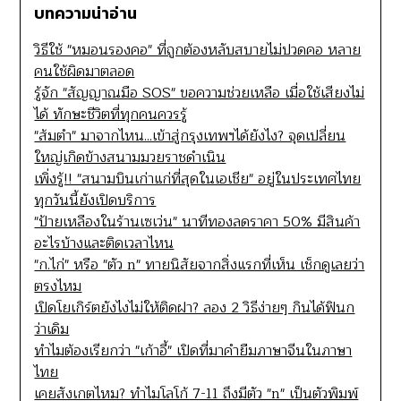
บทความน่าอ่าน
วิธีใช้ "หมอนรองคอ" ที่ถูกต้องหลับสบายไม่ปวดคอ หลาย
คนใช้ผิดมาตลอด
รู้จัก "สัญญาณมือ SOS" ขอความช่วยเหลือ เมื่อใช้เสียงไม่
ได้ ทักษะชีวิตที่ทุกคนควรรู้
"ส้มตำ" มาจากไหน...เข้าสู่กรุงเทพฯได้ยังไง? จุดเปลี่ยน
ใหญ่เกิดข้างสนามมวยราชดำเนิน
เพิ่งรู้!! "สนามบินเก่าแก่ที่สุดในเอเชีย" อยู่ในประเทศไทย
ทุกวันนี้ยังเปิดบริการ
"ป้ายเหลืองในร้านเซเว่น" นาทีทองลดราคา 50% มีสินค้า
อะไรบ้างและติดเวลาไหน
"ก.ไก่" หรือ "ตัว n" ทายนิสัยจากสิ่งแรกที่เห็น เช็กดูเลยว่า
ตรงไหม
เปิดโยเกิร์ตยังไงไม่ให้ติดฝา? ลอง 2 วิธีง่ายๆ กินได้ฟินก
ว่าเดิม
ทำไมต้องเรียกว่า "เก้าอี้" เปิดที่มาคำยืมภาษาจีนในภาษา
ไทย
เคยสังเกตไหม? ทำไมโลโก้ 7-11 ถึงมีตัว "n" เป็นตัวพิมพ์