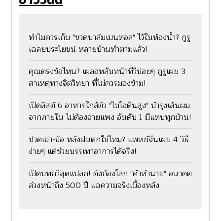
ทำไมควรเก็บ "ขวดบาล์มเมนทอล" ไว้ในห้องน้ำ? กูรู
เฉลยประโยชน์ หลายบ้านทำตามแล้ว!
คุณตรงข้อไหน? เผลอหลับหน้าทีวีบ่อยๆ กูรูเผย 3
สาเหตุทางจิตวิทยา ที่ไม่ควรมองข้าม!
เปิดลิสต์ 6 อาหารใกล้ตัว "ไบโอตินสูง" บำรุงเส้นผม
จากภายใน ไม่ต้องจ่ายแพง อันดับ 1 มีแทบทุกบ้าน!
ปวดเข่า-ข้อ หลังฝนตกใช่ไหม? แพทย์จีนเผย 4 วิธี
ง่ายๆ แต่ช่วยบรรเทาอาการได้จริง!
เปิดบทกวีสุดแปลก! ดังก้องโลก "คำทำนาย" อนาคต
ล่วงหน้าถึง 500 ปี แฉความจริงเบื้องหลัง