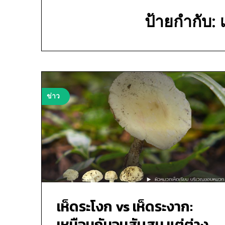
ป้ายกำกับ:
ข่าว
เห็ดระโงก vs เห็ดระงาก:
เหมือนกันจนสับสน แต่ต่าง