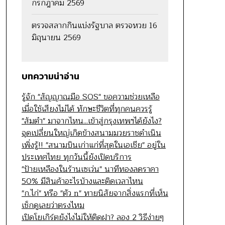
กรกฎาคม 2569
ตรวจสลากกินแบ่งรัฐบาล ตรวจหวย 16
มิถุนายน 2569
บทความน่าอ่าน
รู้จัก "สัญญาณมือ SOS" ขอความช่วยเหลือ
เมื่อใช้เสียงไม่ได้ ทักษะชีวิตที่ทุกคนควรรู้
"ส้มตำ" มาจากไหน...เข้าสู่กรุงเทพฯได้ยังไง?
จุดเปลี่ยนใหญ่เกิดข้างสนามมวยราชดำเนิน
เพิ่งรู้!! "สนามบินเก่าแก่ที่สุดในเอเชีย" อยู่ใน
ประเทศไทย ทุกวันนี้ยังเปิดบริการ
"ป้ายเหลืองในร้านเซเว่น" นาทีทองลดราคา
50% มีสินค้าอะไรบ้างและติดเวลาไหน
"ก.ไก่" หรือ "ตัว n" ทายนิสัยจากสิ่งแรกที่เห็น
เช็กดูเลยว่าตรงไหม
เปิดโยเกิร์ตยังไงไม่ให้ติดฝา? ลอง 2 วิธีง่ายๆ