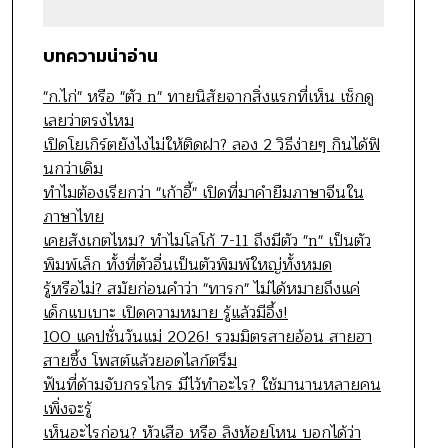
บทความน่าอ่าน
"ก.ไก่" หรือ "ตัว n" ทายนิสัยจากสิ่งแรกที่เห็น เช็กดู
เลยว่าตรงไหม
เปิดโยเกิร์ตยังไงไม่ให้ติดฝา? ลอง 2 วิธีง่ายๆ กินได้ฟิ
นกว่าเดิม
ทำไมต้องเรียกว่า "เก้าอี้" เปิดที่มาคำยืมภาษาจีนใน
ภาษาไทย
เคยสังเกตไหม? ทำไมโลโก้ 7-11 ถึงมีตัว "n" เป็นตัว
พิมพ์เล็ก ทั้งที่ตัวอื่นเป็นตัวพิมพ์ใหญ่ทั้งหมด
รู้หรือไม่? สมัยก่อนคำว่า "ทารก" ไม่ได้หมายถึงแค่
เด็กแบเบาะ เปิดความหมาย รู้แล้วมีอึ้ง!
100 แคปชั่นวันแม่ 2026! รวมมิตรสายอ้อน สายฮา
สายซึ้ง โพสต์แล้วยอดไลก์ตรึม
ฟันที่ด้ามจับกรรไกร มีไว้ทำอะไร? ใช้มานานหลายคน
เพิ่งจะรู้
เห็นอะไรก่อน? หัวเสือ หรือ ลิงห้อยโหน บอกได้ว่า