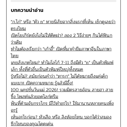
บทความน่าอ่าน
"ก.ไก่" หรือ "ตัว n" ทายนิสัยจากสิ่งแรกที่เห็น เช็กดูเลยว่า
ตรงไหม
เปิดโยเกิร์ตยังไงไม่ให้ติดฝา? ลอง 2 วิธีง่ายๆ กินได้ฟินก
ว่าเดิม
ทำไมต้องเรียกว่า "เก้าอี้" เปิดที่มาคำยืมภาษาจีนในภาษา
ไทย
เคยสังเกตไหม? ทำไมโลโก้ 7-11 ถึงมีตัว "n" เป็นตัวพิมพ์
เล็ก ทั้งที่ตัวอื่นเป็นตัวพิมพ์ใหญ่ทั้งหมด
รู้หรือไม่? สมัยก่อนคำว่า "ทารก" ไม่ได้หมายถึงแค่เด็ก
แบเบาะ เปิดความหมาย รู้แล้วมีอึ้ง!
100 แคปชั่นวันแม่ 2026! รวมมิตรสายอ้อน สายฮา สาย
ซึ้ง โพสต์แล้วยอดไลก์ตรึม
ฟันที่ด้ามจับกรรไกร มีไว้ทำอะไร? ใช้มานานหลายคนเพิ่ง
จะรู้
เห็นอะไรก่อน? หัวเสือ หรือ ลิงห้อยโหน บอกได้ว่าสมอง
ซีกไหนของคุณโดดเด่น