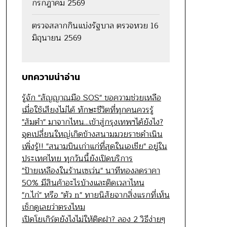
กรกฎาคม 2569
ตรวจสลากกินแบ่งรัฐบาล ตรวจหวย 16
มิถุนายน 2569
บทความน่าอ่าน
รู้จัก "สัญญาณมือ SOS" ขอความช่วยเหลือ
เมื่อใช้เสียงไม่ได้ ทักษะชีวิตที่ทุกคนควรรู้
"ส้มตำ" มาจากไหน...เข้าสู่กรุงเทพฯได้ยังไง?
จุดเปลี่ยนใหญ่เกิดข้างสนามมวยราชดำเนิน
เพิ่งรู้!! "สนามบินเก่าแก่ที่สุดในเอเชีย" อยู่ใน
ประเทศไทย ทุกวันนี้ยังเปิดบริการ
"ป้ายเหลืองในร้านเซเว่น" นาทีทองลดราคา
50% มีสินค้าอะไรบ้างและติดเวลาไหน
"ก.ไก่" หรือ "ตัว n" ทายนิสัยจากสิ่งแรกที่เห็น
เช็กดูเลยว่าตรงไหม
เปิดโยเกิร์ตยังไงไม่ให้ติดฝา? ลอง 2 วิธีง่ายๆ