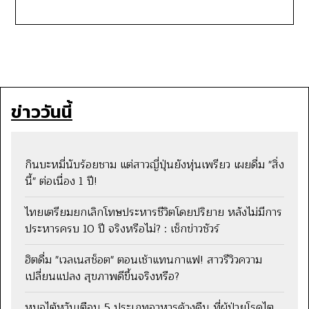
ข่าววันนี้
กินบะหมี่นับร้อยชาม แต่สาวญี่ปุ่นยังหุ่นเพรียว เผยดื่ม "สิ่ง
นี้" ต่อเนื่อง 1 ปี!
ไทยเตรียมยกเลิกโทษประหารชีวิตโดยปริยาย หลังไม่มีการ
ประหารครบ 10 ปี จริงหรือไม่? : เช็กข่าวชัวร์
ฮิตดื่ม "เวลเนสช็อต" ตอนเช้าแทนกาแฟ! สาวรีวิวความ
เปลี่ยนแปลง สุขภาพดีขึ้นจริงหรือ?
หมอไต้หวันเตือน 5 ประเภทอาหารค้างคืน ที่ผู้ป่วยโรคไต