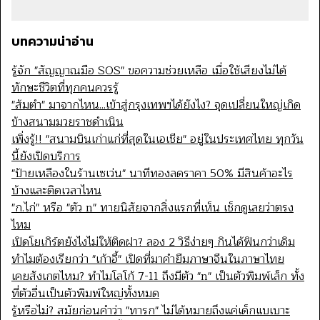
บทความน่าอ่าน
รู้จัก "สัญญาณมือ SOS" ขอความช่วยเหลือ เมื่อใช้เสียงไม่ได้
ทักษะชีวิตที่ทุกคนควรรู้
"ส้มตำ" มาจากไหน...เข้าสู่กรุงเทพฯได้ยังไง? จุดเปลี่ยนใหญ่เกิด
ข้างสนามมวยราชดำเนิน
เพิ่งรู้!! "สนามบินเก่าแก่ที่สุดในเอเชีย" อยู่ในประเทศไทย ทุกวัน
นี้ยังเปิดบริการ
"ป้ายเหลืองในร้านเซเว่น" นาทีทองลดราคา 50% มีสินค้าอะไร
บ้างและติดเวลาไหน
"ก.ไก่" หรือ "ตัว n" ทายนิสัยจากสิ่งแรกที่เห็น เช็กดูเลยว่าตรง
ไหม
เปิดโยเกิร์ตยังไงไม่ให้ติดฝา? ลอง 2 วิธีง่ายๆ กินได้ฟินกว่าเดิม
ทำไมต้องเรียกว่า "เก้าอี้" เปิดที่มาคำยืมภาษาจีนในภาษาไทย
เคยสังเกตไหม? ทำไมโลโก้ 7-11 ถึงมีตัว "n" เป็นตัวพิมพ์เล็ก ทั้ง
ที่ตัวอื่นเป็นตัวพิมพ์ใหญ่ทั้งหมด
รู้หรือไม่? สมัยก่อนคำว่า "ทารก" ไม่ได้หมายถึงแค่เด็กแบเบาะ