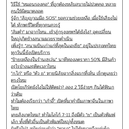
วิธีใช้ "หมอนรองคอ" ที่ถูกต้องหลับสบายไม่ปวดคอ หลาย
คนใช้ผิดมาตลอด
รู้จัก "สัญญาณมือ SOS" ขอความช่วยเหลือ เมื่อใช้เสียงไม่
ได้ ทักษะชีวิตที่ทุกคนควรรู้
"ส้มตำ" มาจากไหน...เข้าสู่กรุงเทพฯได้ยังไง? จุดเปลี่ยน
ใหญ่เกิดข้างสนามมวยราชดำเนิน
เพิ่งรู้!! "สนามบินเก่าแก่ที่สุดในเอเชีย" อยู่ในประเทศไทย
ทุกวันนี้ยังเปิดบริการ
"ป้ายเหลืองในร้านเซเว่น" นาทีทองลดราคา 50% มีสินค้า
อะไรบ้างและติดเวลาไหน
"ก.ไก่" หรือ "ตัว n" ทายนิสัยจากสิ่งแรกที่เห็น เช็กดูเลยว่า
ตรงไหม
เปิดโยเกิร์ตยังไงไม่ให้ติดฝา? ลอง 2 วิธีง่ายๆ กินได้ฟินก
ว่าเดิม
ทำไมต้องเรียกว่า "เก้าอี้" เปิดที่มาคำยืมภาษาจีนในภาษา
ไทย
เคยสังเกตไหม? ทำไมโลโก้ 7-11 ถึงมีตัว "n" เป็นตัวพิมพ์
เล็ก ทั้งที่ตัวอื่นเป็นตัวพิมพ์ใหญ่ทั้งหมด
รู้หรือไม่? สมัยก่อนคำว่า "ทารก" ไม่ได้หมายถึงแค่เด็ก