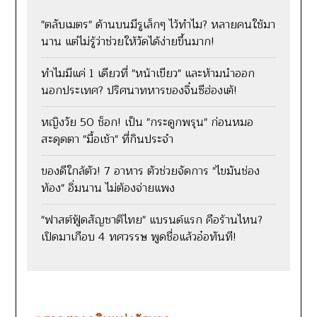
"ตลับเมตร" ด้านบนมีรูเล็กๆ ไว้ทำไม? หลายคนใช้มา
นาน แต่ไม่รู้ว่าช่วยให้วัดได้ง่ายขึ้นมาก!
ทำไมมีแค่ 1 เดียวที่ "หน้าเขียว" และห้ามนำออก
นอกประเทศ? ปริศนาทหารของจิ๋นซีฮ่องเต้!
หญิงวัย 50 ช็อก! เป็น "กระดูกพรุน" ก่อนหมอ
สะดุดตา "มื้อเช้า" ที่กินประจำ
ของดีใกล้ตัว! 7 อาหาร ตัวช่วยจัดการ "ไขมันช่อง
ท้อง" อิ่มนาน ไม่ต้องจ่ายแพง
"ฟาสต์ฟู้ดสัญชาติไทย" แบรนด์แรก คือร้านไหน?
เปิดมาเกือบ 4 ทศวรรษ พูดชื่อแล้วอ๋อทันที!