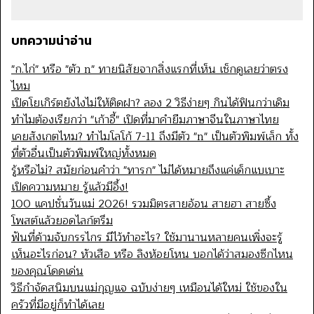
บทความน่าอ่าน
"ก.ไก่" หรือ "ตัว n" ทายนิสัยจากสิ่งแรกที่เห็น เช็กดูเลยว่าตรง
ไหม
เปิดโยเกิร์ตยังไงไม่ให้ติดฝา? ลอง 2 วิธีง่ายๆ กินได้ฟินกว่าเดิม
ทำไมต้องเรียกว่า "เก้าอี้" เปิดที่มาคำยืมภาษาจีนในภาษาไทย
เคยสังเกตไหม? ทำไมโลโก้ 7-11 ถึงมีตัว "n" เป็นตัวพิมพ์เล็ก ทั้ง
ที่ตัวอื่นเป็นตัวพิมพ์ใหญ่ทั้งหมด
รู้หรือไม่? สมัยก่อนคำว่า "ทารก" ไม่ได้หมายถึงแค่เด็กแบเบาะ
เปิดความหมาย รู้แล้วมีอึ้ง!
100 แคปชั่นวันแม่ 2026! รวมมิตรสายอ้อน สายฮา สายซึ้ง
โพสต์แล้วยอดไลก์ตรึม
ฟันที่ด้ามจับกรรไกร มีไว้ทำอะไร? ใช้มานานหลายคนเพิ่งจะรู้
เห็นอะไรก่อน? หัวเสือ หรือ ลิงห้อยโหน บอกได้ว่าสมองซีกไหน
ของคุณโดดเด่น
วิธีกำจัดสนิมบนแม่กุญแจ ฉบับง่ายๆ เหมือนได้ใหม่ ใช้ของใน
ครัวที่มีอยู่ก็ทำได้เลย