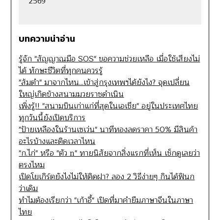
2569
บทความน่าอ่าน
รู้จัก "สัญญาณมือ SOS" ขอความช่วยเหลือ เมื่อใช้เสียงไม่
ได้ ทักษะชีวิตที่ทุกคนควรรู้
"ส้มตำ" มาจากไหน...เข้าสู่กรุงเทพฯได้ยังไง? จุดเปลี่ยน
ใหญ่เกิดข้างสนามมวยราชดำเนิน
เพิ่งรู้!! "สนามบินเก่าแก่ที่สุดในเอเชีย" อยู่ในประเทศไทย
ทุกวันนี้ยังเปิดบริการ
"ป้ายเหลืองในร้านเซเว่น" นาทีทองลดราคา 50% มีสินค้า
อะไรบ้างและติดเวลาไหน
"ก.ไก่" หรือ "ตัว n" ทายนิสัยจากสิ่งแรกที่เห็น เช็กดูเลยว่า
ตรงไหม
เปิดโยเกิร์ตยังไงไม่ให้ติดฝา? ลอง 2 วิธีง่ายๆ กินได้ฟินก
ว่าเดิม
ทำไมต้องเรียกว่า "เก้าอี้" เปิดที่มาคำยืมภาษาจีนในภาษา
ไทย