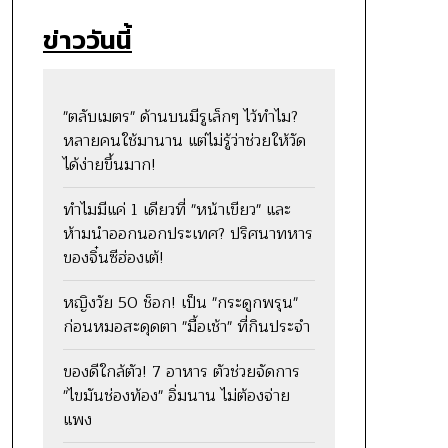
ข่าววันนี้
"ตลับเมตร" ด้านบนมีรูเล็กๆ ไว้ทำไม?
หลายคนใช้มานาน แต่ไม่รู้ว่าช่วยให้วัด
ได้ง่ายขึ้นมาก!
ทำไมมีแค่ 1 เดียวที่ "หน้าเขียว" และ
ห้ามนำออกนอกประเทศ? ปริศนาทหาร
ของจิ๋นซีฮ่องเต้!
หญิงวัย 50 ช็อก! เป็น "กระดูกพรุน"
ก่อนหมอสะดุดตา "มื้อเช้า" ที่กินประจำ
ของดีใกล้ตัว! 7 อาหาร ตัวช่วยจัดการ
"ไขมันช่องท้อง" อิ่มนาน ไม่ต้องจ่าย
แพง