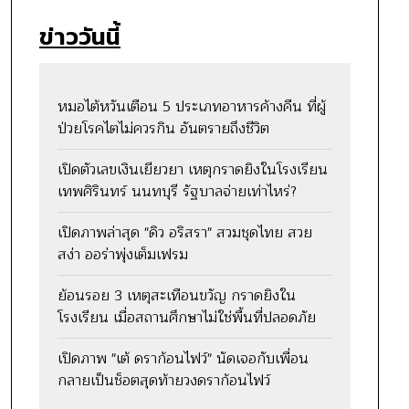
ข่าววันนี้
หมอไต้หวันเตือน 5 ประเภทอาหารค้างคืน ที่ผู้
ป่วยโรคไตไม่ควรกิน อันตรายถึงชีวิต
เปิดตัวเลขเงินเยียวยา เหตุกราดยิงในโรงเรียน
เทพศิรินทร์ นนทบุรี รัฐบาลจ่ายเท่าไหร่?
เปิดภาพล่าสุด "ดิว อริสรา" สวมชุดไทย สวย
สง่า ออร่าพุ่งเต็มเฟรม
ย้อนรอย 3 เหตุสะเทือนขวัญ กราดยิงใน
โรงเรียน เมื่อสถานศึกษาไม่ใช่พื้นที่ปลอดภัย
เปิดภาพ "เต้ ดราก้อนไฟว์" นัดเจอกับเพื่อน
กลายเป็นช็อตสุดท้ายวงดราก้อนไฟว์