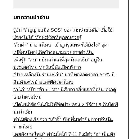
บทความน่าอ่าน
รู้จัก "สัญญาณมือ SOS" ขอความช่วยเหลือ เมื่อใช้
เสียงไม่ได้ ทักษะชีวิตที่ทุกคนควรรู้
"ส้มตำ" มาจากไหน...เข้าสู่กรุงเทพฯได้ยังไง? จุด
เปลี่ยนใหญ่เกิดข้างสนามมวยราชดำเนิน
เพิ่งรู้!! "สนามบินเก่าแก่ที่สุดในเอเชีย" อยู่ใน
ประเทศไทย ทุกวันนี้ยังเปิดบริการ
"ป้ายเหลืองในร้านเซเว่น" นาทีทองลดราคา 50% มี
สินค้าอะไรบ้างและติดเวลาไหน
"ก.ไก่" หรือ "ตัว n" ทายนิสัยจากสิ่งแรกที่เห็น เช็กดู
เลยว่าตรงไหม
เปิดโยเกิร์ตยังไงไม่ให้ติดฝา? ลอง 2 วิธีง่ายๆ กินได้ฟิ
นกว่าเดิม
ทำไมต้องเรียกว่า "เก้าอี้" เปิดที่มาคำยืมภาษาจีนใน
ภาษาไทย
เคยสังเกตไหม? ทำไมโลโก้ 7-11 ถึงมีตัว "n" เป็นตัว