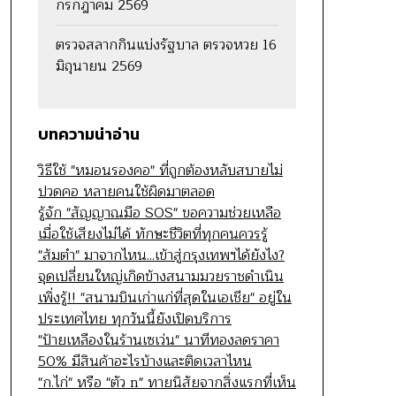
กรกฎาคม 2569
ตรวจสลากกินแบ่งรัฐบาล ตรวจหวย 16
มิถุนายน 2569
บทความน่าอ่าน
วิธีใช้ "หมอนรองคอ" ที่ถูกต้องหลับสบายไม่
ปวดคอ หลายคนใช้ผิดมาตลอด
รู้จัก "สัญญาณมือ SOS" ขอความช่วยเหลือ
เมื่อใช้เสียงไม่ได้ ทักษะชีวิตที่ทุกคนควรรู้
"ส้มตำ" มาจากไหน...เข้าสู่กรุงเทพฯได้ยังไง?
จุดเปลี่ยนใหญ่เกิดข้างสนามมวยราชดำเนิน
เพิ่งรู้!! "สนามบินเก่าแก่ที่สุดในเอเชีย" อยู่ใน
ประเทศไทย ทุกวันนี้ยังเปิดบริการ
"ป้ายเหลืองในร้านเซเว่น" นาทีทองลดราคา
50% มีสินค้าอะไรบ้างและติดเวลาไหน
"ก.ไก่" หรือ "ตัว n" ทายนิสัยจากสิ่งแรกที่เห็น