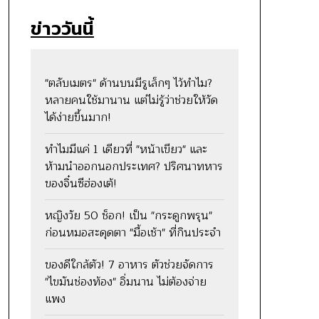
ข่าววันนี้
"ตลับเมตร" ด้านบนมีรูเล็กๆ ไว้ทำไม?
หลายคนใช้มานาน แต่ไม่รู้ว่าช่วยให้วัด
ได้ง่ายขึ้นมาก!
ทำไมมีแค่ 1 เดียวที่ "หน้าเขียว" และ
ห้ามนำออกนอกประเทศ? ปริศนาทหาร
ของจิ๋นซีฮ่องเต้!
หญิงวัย 50 ช็อก! เป็น "กระดูกพรุน"
ก่อนหมอสะดุดตา "มื้อเช้า" ที่กินประจำ
ของดีใกล้ตัว! 7 อาหาร ตัวช่วยจัดการ
"ไขมันช่องท้อง" อิ่มนาน ไม่ต้องจ่าย
แพง