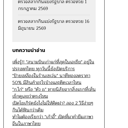
ตรวจสลากกินแบ่งรัฐบาล ตรวจหวย 1
กรกฎาคม 2569
ตรวจสลากกินแบ่งรัฐบาล ตรวจหวย 16
มิถุนายน 2569
บทความน่าอ่าน
เพิ่งรู้!! "สนามบินเก่าแก่ที่สุดในเอเชีย" อยู่ใน
ประเทศไทย ทุกวันนี้ยังเปิดบริการ
"ป้ายเหลืองในร้านเซเว่น" นาทีทองลดราคา
50% มีสินค้าอะไรบ้างและติดเวลาไหน
"ก.ไก่" หรือ "ตัว n" ทายนิสัยจากสิ่งแรกที่เห็น
เช็กดูเลยว่าตรงไหม
เปิดโยเกิร์ตยังไงไม่ให้ติดฝา? ลอง 2 วิธีง่ายๆ
กินได้ฟินกว่าเดิม
ทำไมต้องเรียกว่า "เก้าอี้" เปิดที่มาคำยืมภาษา
จีนในภาษาไทย