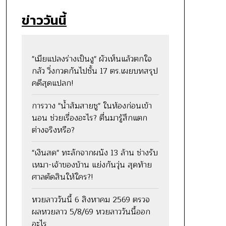
ข่าววันนี้
"เมียแปลงร่างเป็นงู" ผัวเห็นแล้วตกใจ
กลัว วิ่งกวดกันไปชั้น 17 ตร.เผยบทสรุป
คดีสุดแปลก!
การวาง "น้ำส้มสายชู" ในห้องก่อนเข้า
นอน ช่วยเรื่องอะไร? ตื่นมารู้สึกแตก
ต่างจริงหรือ?
"เงินสด" ทะลักจากผนัง 13 ล้าน ช่างรับ
เหมา-เจ้าของบ้าน แย่งกันวุ่น สุดท้าย
ศาลตัดสินให้ใคร?!
หวยลาววันนี้ 6 สิงหาคม 2569 ตรวจ
ผลหวยลาว 5/8/69 หวยลาววันนี้ออก
อะไร