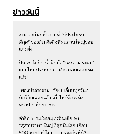
ข่าววันนี้
งานวิจัยใหม่ชี้! ส่วนที่ "มีประโยชน์
ที่สุด" ของส้ม คือสิ่งที่คนส่วนใหญ่ชอบ
แกะทิ้ง
ปิด vs ไม่ปิด น้ำฝักบัว "ระหว่างสระผม"
แบบไหนประหยัดกว่า? ผลวิจัยเฉลยชัด
แล้ว!
"ฟองน้ำล้างจาน" ต้องเปลี่ยนทุกวัน?
นักวิจัยเฉลยแล้ว เมื่อไหร่ที่ควรทิ้ง
ทันที! : เช็กข่าวชัวร์
ดำลึก 7 กม.ใต้สมุทรอินเดีย พบ
“สุสานวาฬ” ใหญ่ที่สุดในโลก เกือบ
500 ซาก! ทำไมมาตายรวมกันที่นี่?