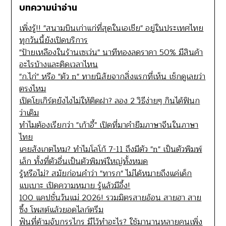
บทความน่าอ่าน
เพิ่งรู้!! "สนามบินเก่าแก่ที่สุดในเอเชีย" อยู่ในประเทศไทย
ทุกวันนี้ยังเปิดบริการ
"ป้ายเหลืองในร้านเซเว่น" นาทีทองลดราคา 50% มีสินค้า
อะไรบ้างและติดเวลาไหน
"ก.ไก่" หรือ "ตัว n" ทายนิสัยจากสิ่งแรกที่เห็น เช็กดูเลยว่า
ตรงไหม
เปิดโยเกิร์ตยังไงไม่ให้ติดฝา? ลอง 2 วิธีง่ายๆ กินได้ฟินก
ว่าเดิม
ทำไมต้องเรียกว่า "เก้าอี้" เปิดที่มาคำยืมภาษาจีนในภาษา
ไทย
เคยสังเกตไหม? ทำไมโลโก้ 7-11 ถึงมีตัว "n" เป็นตัวพิมพ์
เล็ก ทั้งที่ตัวอื่นเป็นตัวพิมพ์ใหญ่ทั้งหมด
รู้หรือไม่? สมัยก่อนคำว่า "ทารก" ไม่ได้หมายถึงแค่เด็ก
แบเบาะ เปิดความหมาย รู้แล้วมีอึ้ง!
100 แคปชั่นวันแม่ 2026! รวมมิตรสายอ้อน สายฮา สาย
ซึ้ง โพสต์แล้วยอดไลก์ตรึม
ฟันที่ด้ามจับกรรไกร มีไว้ทำอะไร? ใช้มานานหลายคนเพิ่ง