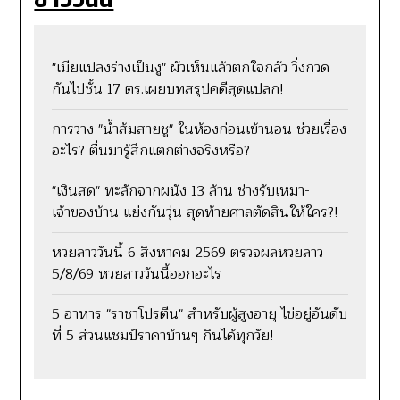
"เมียแปลงร่างเป็นงู" ผัวเห็นแล้วตกใจกลัว วิ่งกวด
กันไปชั้น 17 ตร.เผยบทสรุปคดีสุดแปลก!
การวาง "น้ำส้มสายชู" ในห้องก่อนเข้านอน ช่วยเรื่อง
อะไร? ตื่นมารู้สึกแตกต่างจริงหรือ?
"เงินสด" ทะลักจากผนัง 13 ล้าน ช่างรับเหมา-
เจ้าของบ้าน แย่งกันวุ่น สุดท้ายศาลตัดสินให้ใคร?!
หวยลาววันนี้ 6 สิงหาคม 2569 ตรวจผลหวยลาว
5/8/69 หวยลาววันนี้ออกอะไร
5 อาหาร "ราชาโปรตีน" สำหรับผู้สูงอายุ ไข่อยู่อันดับ
ที่ 5 ส่วนแชมป์ราคาบ้านๆ กินได้ทุกวัย!