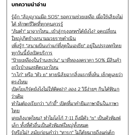
บทความน่าอ่าน
รู้จัก "สัญญาณมือ SOS" ขอความช่วยเหลือ เมื่อใช้เสียงไม่
ได้ ทักษะชีวิตที่ทุกคนควรรู้
"ส้มตำ" มาจากไหน...เข้าสู่กรุงเทพฯได้ยังไง? จุดเปลี่ยน
ใหญ่เกิดข้างสนามมวยราชดำเนิน
เพิ่งรู้!! "สนามบินเก่าแก่ที่สุดในเอเชีย" อยู่ในประเทศไทย
ทุกวันนี้ยังเปิดบริการ
"ป้ายเหลืองในร้านเซเว่น" นาทีทองลดราคา 50% มีสินค้า
อะไรบ้างและติดเวลาไหน
"ก.ไก่" หรือ "ตัว n" ทายนิสัยจากสิ่งแรกที่เห็น เช็กดูเลยว่า
ตรงไหม
เปิดโยเกิร์ตยังไงไม่ให้ติดฝา? ลอง 2 วิธีง่ายๆ กินได้ฟินก
ว่าเดิม
ทำไมต้องเรียกว่า "เก้าอี้" เปิดที่มาคำยืมภาษาจีนในภาษา
ไทย
เคยสังเกตไหม? ทำไมโลโก้ 7-11 ถึงมีตัว "n" เป็นตัวพิมพ์
เล็ก ทั้งที่ตัวอื่นเป็นตัวพิมพ์ใหญ่ทั้งหมด
รู้หรือไม่? สมัยก่อนคำว่า "ทารก" ไม่ได้หมายถึงแค่เด็ก