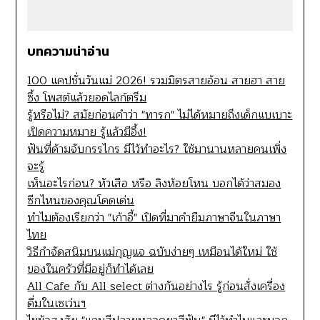
บทความน่าอ่าน
100 แคปชั่นวันแม่ 2026! รวมมิตรสายอ้อน สายฮา สาย
ซึ้ง โพสต์แล้วยอดไลก์ตรึม
รู้หรือไม่? สมัยก่อนคำว่า "ทารก" ไม่ได้หมายถึงเด็กแบเบาะ
เปิดความหมาย รู้แล้วมีอึ้ง!
ฟันที่ด้ามจับกรรไกร มีไว้ทำอะไร? ใช้มานานหลายคนเพิ่ง
จะรู้
เห็นอะไรก่อน? หัวเสือ หรือ ลิงห้อยโหน บอกได้ว่าสมอง
ซีกไหนของคุณโดดเด่น
ทำไมต้องเรียกว่า "เก้าอี้" เปิดที่มาคำยืมภาษาจีนในภาษา
ไทย
วิธีกำจัดสนิมบนแม่กุญแจ ฉบับง่ายๆ เหมือนได้ใหม่ ใช้
ของในครัวที่มีอยู่ก็ทำได้เลย
All Cafe กับ All select ต่างกันอย่างไร รู้ก่อนสั่งเครื่อง
ดื่มในเซเว่นฯ