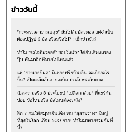
ข่าววันนี้
"กระทรวงสาธารณสุข" ยันไม่ล้มบัตรทอง แต่จำเป็น
ต้องปฏิรูป 6 ข้อ จริงหรือไม่? : เช็กข่าวชัวร์
ทำไม "รถไอติมวอลล์" ชอบวิ่งเร็ว? ได้ยินเสียงเพลง
ปุ๊บ หันมาอีกทีหายไปไหนแล้ว
แช่ "กางเกงยีนส์" ในช่องฟรีซข้ามคืน จะเกิดอะไร
ขึ้น? เปิดเคล็ดลับสายเดนิม ประโยชน์เกินคาด
เปิดความจริง 8 ประโยชน์ "เปลือกกล้วย" ที่แชร์กัน
บ่อย ข้อไหนจริง-ข้อไหนต้องระวัง?
ลึก 7 กม.ใต้สมุทรอินเดีย พบ “สุสานวาฬ” ใหญ่
ที่สุดในโลก เกือบ 500 ซาก! ทำไมมาตายรวมกันที่
นี่?