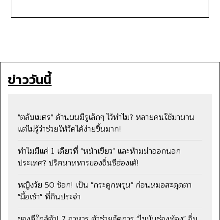
ข่าววันนี้
"ตลับเมตร" ด้านบนมีรูเล็กๆ ไว้ทำไม? หลายคนใช้มานาน
แต่ไม่รู้ว่าช่วยให้วัดได้ง่ายขึ้นมาก!
ทำไมมีแค่ 1 เดียวที่ "หน้าเขียว" และห้ามนำออกนอก
ประเทศ? ปริศนาทหารของจิ๋นซีฮ่องเต้!
หญิงวัย 50 ช็อก! เป็น "กระดูกพรุน" ก่อนหมอสะดุดตา
"มื้อเช้า" ที่กินประจำ
ของดีใกล้ตัว! 7 อาหาร ตัวช่วยจัดการ "ไขมันช่องท้อง" อิ่ม