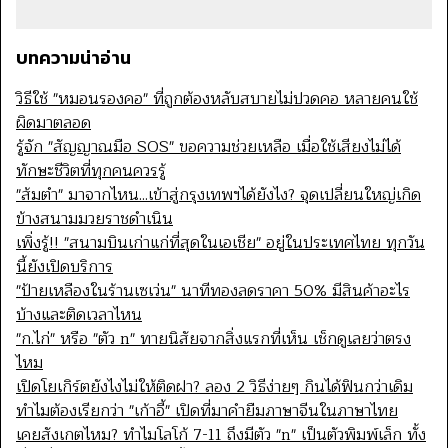
บทความน่าอ่าน
วิธีใช้ "หมอนรองคอ" ที่ถูกต้องหลับสบายไม่ปวดคอ หลายคนใช้
ผิดมาตลอด
รู้จัก "สัญญาณมือ SOS" ขอความช่วยเหลือ เมื่อใช้เสียงไม่ได้
ทักษะชีวิตที่ทุกคนควรรู้
"ส้มตำ" มาจากไหน...เข้าสู่กรุงเทพฯได้ยังไง? จุดเปลี่ยนใหญ่เกิด
ข้างสนามมวยราชดำเนิน
เพิ่งรู้!! "สนามบินเก่าแก่ที่สุดในเอเชีย" อยู่ในประเทศไทย ทุกวัน
นี้ยังเปิดบริการ
"ป้ายเหลืองในร้านเซเว่น" นาทีทองลดราคา 50% มีสินค้าอะไร
บ้างและติดเวลาไหน
"ก.ไก่" หรือ "ตัว n" ทายนิสัยจากสิ่งแรกที่เห็น เช็กดูเลยว่าตรง
ไหม
เปิดโยเกิร์ตยังไงไม่ให้ติดฝา? ลอง 2 วิธีง่ายๆ กินได้ฟินกว่าเดิม
ทำไมต้องเรียกว่า "เก้าอี้" เปิดที่มาคำยืมภาษาจีนในภาษาไทย
เคยสังเกตไหม? ทำไมโลโก้ 7-11 ถึงมีตัว "n" เป็นตัวพิมพ์เล็ก ทั้ง